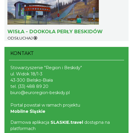
WISŁA - DOOKOŁA PERŁY BESKIDÓW
ODSŁUCHAJ
Spotkanie z Utopcem na Bajkowym Szlaku
Brenna
7.83 km
2026-08-21
KONTAKT
Stowarzyszenie "Region i Beskidy"
ul. Widok 18/1-3
43-300 Bielsko-Biała
tel.
(33) 488 89 20
biuro@euroregion-beskidy.pl
Portal powstał w ramach projektu
XXXVI Dożynki Ekumeniczne - barwny
Mobilne Śląskie
korowód, m.in.: Estrada Reg. „Równica” &
Brenna
„Norbi”
Darmowa aplikacja
SLASKIE.travel
dostępna na
7.83 km
2026-08-29
platformach