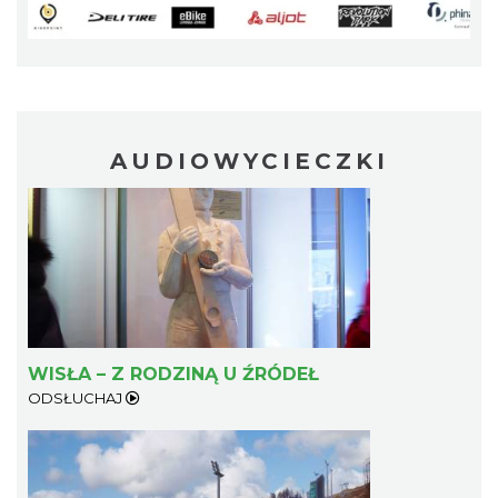
Święto Zielin - wykład i warsztaty: bukiety
na Zielną
Brenna
7.80 km
2026-08-14
AUDIOWYCIECZKI
Festiwal Zderzenia Gatunków & Moto
WISŁA – Z RODZINĄ U ŹRÓDEŁ
Granda 2026
ODSŁUCHAJ
Brenna
7.80 km
2026-08-07