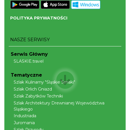
POLITYKA PRYWATNOŚCI
NASZE SERWISY
Mirosław Szołtysek - koncert
Serwis Główny
Brenna
SLASKIE.travel
7.83 km
2026-08-15
Tematyczne
Szlak Kulinarny "Śląskie Smaki"
Szlak Orlich Gniazd
Szlak Zabytków Techniki
Szlak Architektury Drewnianej Województwa
Śląskiego
Industriada
Dotknij Tradycji - lato w Gminie Brenna
Juromania
Brenna
7.87 km
2026-06-29
Szlak Przyrody