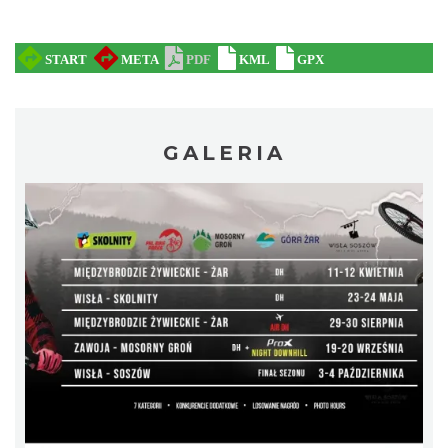
Wakacyjna Potańcówka na Czantorii
Ustroń
4.68 km
2026-08-15
GALERIA
Święto Zielin - Koncert zespołu "Trzy
Struny"
Brenna
7.80 km
2026-08-14