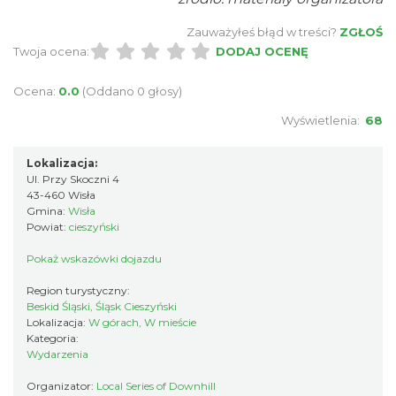
Zauważyłeś błąd w treści?
ZGŁOŚ
Twoja ocena:
DODAJ OCENĘ
Ocena:
0.0
(Oddano 0 głosy)
Wyświetlenia:
68
Lokalizacja:
Koncert orkiestry dętej „Echo Adwentu”
Ul. Przy Skoczni 4
Wisła
43-460 Wisła
0.19 km
2026-08-09
Gmina:
Wisła
Powiat:
cieszyński
Pokaż wskazówki dojazdu
Region turystyczny:
Beskid Śląski, Śląsk Cieszyński
Lokalizacja:
W górach, W mieście
Kategoria:
Wydarzenia
Plener malarski
Organizator:
Local Series of Downhill
Wisła