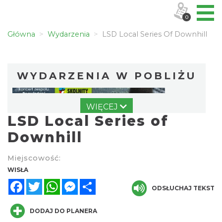
0
Główna
Wydarzenia
LSD Local Series Of Downhill
WYDARZENIA W POBLIŻU
WIĘCEJ
LSD Local Series of
Downhill
Miejscowość:
IX Festiwal Sera na Skolnitym
WISŁA
Wisła
Facebook
Twitter
WhatsApp
Messenger
Share
0.00 km
ODSŁUCHAJ TEKST
2026-08-08
DODAJ DO PLANERA