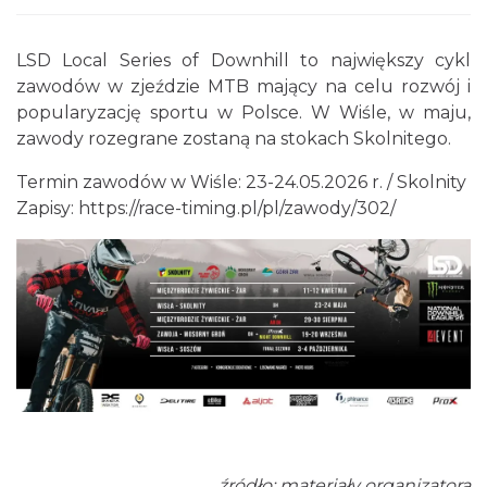
LSD Local Series of Downhill to największy cykl
zawodów w zjeździe MTB mający na celu rozwój i
popularyzację sportu w Polsce. W Wiśle, w maju,
Pokazy tradycji - wyrób masła i sera w
zawody rozegrane zostaną na stokach Skolnitego.
Muzeum Beskidzkim
Termin zawodów w Wiśle: 23-24.05.2026 r. / Skolnity
Wisła
0.16 km
2026-08-19
Zapisy:
https://race-timing.pl/pl/zawody/302/
Pokazy tradycji - pokaz pszczelarski w
Muzeum Beskidzkim
Wisła
0.16 km
2026-08-26
źródło: materiały organizatora