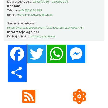
Data wydarzenia:
23/05/2026 - 24/05/2026
0.29 km
2026-08-11
Kontakt:
Telefon:
+48 536 004 897
Email:
marcinmatuszny@wp.pl
Strona internetowa:
https://www.facebook.com/LSD.local.series.of.downhill
Informacje ogólne:
Rodzaj obiektu:
Imprezy sportowe
Facebook
Twitter
WhatsApp
Messenger
Wystawa plenerowa "Z archiwum Z.
Pamiątki rodzinne Polaków z Zaolzia"
Wisła
0.29 km
2026-07-27
Share