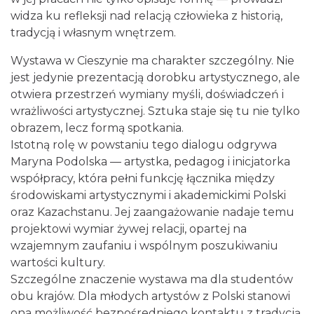
widza ku refleksji nad relacją człowieka z historią,
tradycją i własnym wnętrzem.
Cieszyn
0.09 km
2026-09-05
Wystawa w Cieszynie ma charakter szczególny. Nie
jest jedynie prezentacją dorobku artystycznego, ale
otwiera przestrzeń wymiany myśli, doświadczeń i
wrażliwości artystycznej. Sztuka staje się tu nie tylko
obrazem, lecz formą spotkania.
Istotną rolę w powstaniu tego dialogu odgrywa
Maryna Podolska — artystka, pedagog i inicjatorka
współpracy, która pełni funkcję łącznika między
Cieszyn
środowiskami artystycznymi i akademickimi Polski
0.09 km
2026-09-19
oraz Kazachstanu. Jej zaangażowanie nadaje temu
projektowi wymiar żywej relacji, opartej na
wzajemnym zaufaniu i wspólnym poszukiwaniu
wartości kultury.
Szczególne znaczenie wystawa ma dla studentów
obu krajów. Dla młodych artystów z Polski stanowi
ona możliwość bezpośredniego kontaktu z tradycją