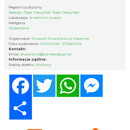
Cieszyn
Region turystyczny:
0.11 km
2026-10-18
Beskidy i Śląsk Cieszyński, Śląsk Cieszyński
Lokalizacja:
W centrum miasta
Kategoria:
Wydarzenia
Organizator:
Muzeum Drukarstwa w Cieszynie
Data wydarzenia:
01/04/2026 - 27/05/2026
Kontakt:
Email:
drukarstwo@zamekcieszyn.pl
Informacje ogólne:
Rodzaj obiektu:
Wystawy
Koncert KARUZELA GNA
Cieszyn
Facebook
Twitter
WhatsApp
Messenger
0.11 km
2026-09-20
Share