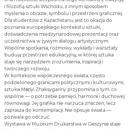
i filozofią sztuki Wschodu, z innym sposobem
Cieszyn
myślenia o obrazie, symbolu i przestrzeni graficznej.
0.09 km
2026-08-15
Dla studentów z Kazachstanu jest to okazja do
poznania europejskiego kontekstu sztuki,
doświadczenia międzynarodowej prezentacji oraz
uczestnictwa w żywym dialogu artystycznym.
Wspólne spotkania, rozmowy, wykłady i warsztaty
budują przestrzeń edukacyjną, w której sztuka
staje się narzędziem zrozumienia, inspiracji i
twórczego rozwoju.
Cieszyn
0.09 km
2026-08-29
W kontekście współczesnego świata, często
podzielonego granicami politycznymi i kulturowymi,
sztuka Mәrziyi Zhaksygariny przypomina o tym, co
wspólne — o potrzebie pamięci, harmonii i duchowej
równowagi. Jej grafika nie narzuca znaczeń, lecz
zaprasza do kontemplacji. Nie opisuje świata —
pozwala go odczuć.
Wystawa w Muzeum Drukarstwa w Cieszynie staje
Cieszyn