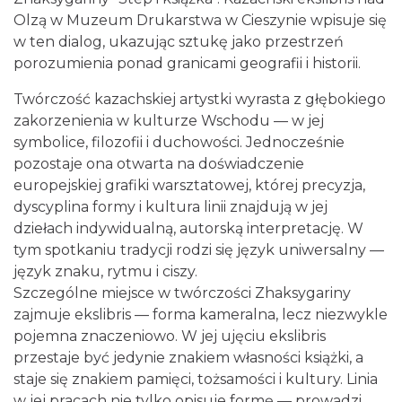
Olzą w Muzeum Drukarstwa w Cieszynie wpisuje się
w ten dialog, ukazując sztukę jako przestrzeń
porozumienia ponad granicami geografii i historii.
Cieszyn
Twórczość kazachskiej artystki wyrasta z głębokiego
0.09 km
2026-08-08
zakorzenienia w kulturze Wschodu — w jej
symbolice, filozofii i duchowości. Jednocześnie
pozostaje ona otwarta na doświadczenie
europejskiej grafiki warsztatowej, której precyzja,
dyscyplina formy i kultura linii znajdują w jej
dziełach indywidualną, autorską interpretację. W
tym spotkaniu tradycji rodzi się język uniwersalny —
język znaku, rytmu i ciszy.
Cieszyn
0.09 km
2026-08-22
Szczególne miejsce w twórczości Zhaksygariny
zajmuje ekslibris — forma kameralna, lecz niezwykle
pojemna znaczeniowo. W jej ujęciu ekslibris
przestaje być jedynie znakiem własności książki, a
staje się znakiem pamięci, tożsamości i kultury. Linia
w jej pracach nie tylko opisuje formę — prowadzi