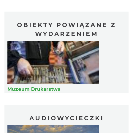
Cieszyn
0.14 km
2026-09-06
OBIEKTY POWIĄZANE Z
WYDARZENIEM
Cieszyn
0.14 km
2026-09-13
Muzeum Drukarstwa
AUDIOWYCIECZKI
Cieszyn
0.14 km
2026-09-20