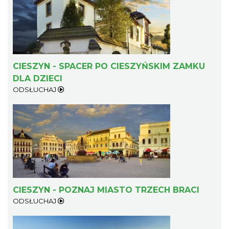
CIESZYN - SPACER PO CIESZYŃSKIM ZAMKU
DLA DZIECI
XV Skarby z Cieszyńskiej Trówły
ODSŁUCHAJ
Cieszyn
0.14 km
2026-08-14
CIESZYN - POZNAJ MIASTO TRZECH BRACI
ODSŁUCHAJ
Zaprojektuj lato z Zamkiem Cieszyn
0.14 km
2026-08-08