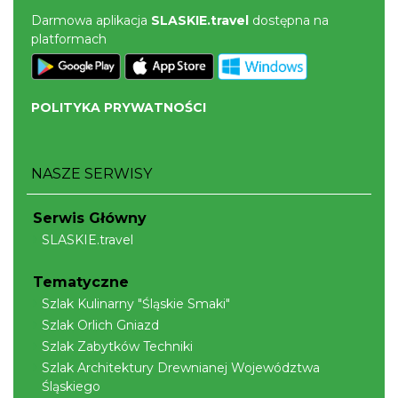
wystawy zdjęć miesiąca Cieszyńskiego
Darmowa aplikacja
SLASKIE.travel
dostępna na
Cieszyn
Towarzystwa Fotograficznego
platformach
0.32 km
2026-08-07
POLITYKA PRYWATNOŚCI
NASZE SERWISY
Cieszyn
Serwis Główny
0.34 km
2026-08-07
SLASKIE.travel
Tematyczne
Szlak Kulinarny "Śląskie Smaki"
Szlak Orlich Gniazd
Szlak Zabytków Techniki
Szlak Architektury Drewnianej Województwa
Śląskiego
Cieszyn