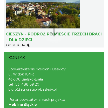
CIESZYN - PODRÓŻ PO MIEŚCIE TRZECH BRACI
- DLA DZIECI
Wystawa: Z ONDRASZKIEM PRZEZ DEKADY
ODSŁUCHAJ
60-lecie Turystycznego Klubu Kolarskiego
Cieszyn
PTTK "Ondraszek"
KONTAKT
0.32 km
2026-05-27
Stowarzyszenie "Region i Beskidy"
ul. Widok 18/1-3
43-300 Bielsko-Biała
tel.
(33) 488 89 20
biuro@euroregion-beskidy.pl
Portal powstał w ramach projektu
INTERPRETACJE "Miesiofoto" - wernisaż
Mobilne Śląskie