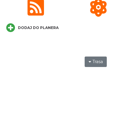
Mozaika Folkloru II – Spotkanie trzech
kultur
Cieszyn
0.11 km
2026-09-12
DODAJ DO PLANERA
Trasa
LOVE SONGS-historie miłosne zapisane w
muzyce
Cieszyn
0.11 km
2026-10-24