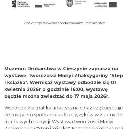
Źródło: https://www.facebook.com/muzeumdrukarstwa
Cieszyn
0.09 km
2026-08-21
Muzeum Drukarstwa w Cieszynie zaprasza na
wystawę twórczości Mәrziyi Zhaksygariny
"Step
i książka". Wernisaż wystawy odbędzie się 01
kwietnia 2026r o godzinie 16:00, wystawę
będzie można zwiedzać do 17 maja 2026r.
Cieszyn
0.09 km
2026-08-28
Współczesna grafika artystyczna coraz częściej staje
się miejscem spotkania kultur, języków wizualnych i
duchowych tradycji. Wystawa twórczości Mәrziyi
Zhaksygariny "Step i książka". Kazachski ekslibris nad