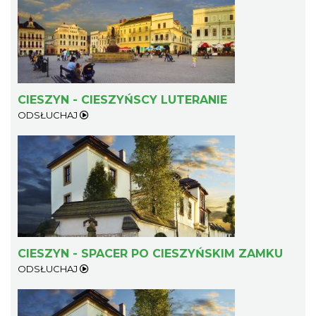
CIESZYN - CIESZYŃSCY LUTERANIE
ODSŁUCHAJ
Cieszyn
0.14 km
2026-09-27
CIESZYN - SPACER PO CIESZYŃSKIM ZAMKU
ODSŁUCHAJ
ŚWIĘTO HERBATY 2026
Cieszyn
0.14 km
2026-08-29