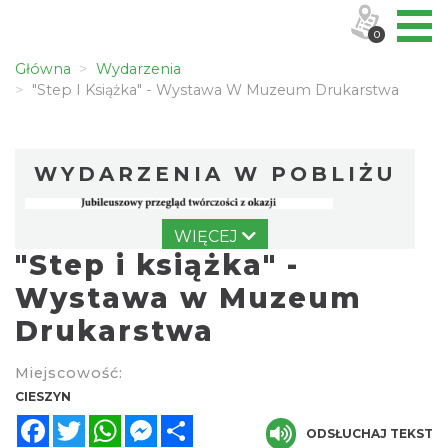
0
Główna
Wydarzenia
"Step I Książka" - Wystawa W Muzeum Drukarstwa
WYDARZENIA W POBLIŻU
WIĘCEJ
"Step i książka" -
Wystawa w Muzeum
Drukarstwa
Ślad. Litera. Piksel. Wystawa z okazji 30-
Miejscowość:
lecia Muzeum Drukarstwa w Cieszynie
CIESZYN
Cieszyn
Facebook
Twitter
WhatsApp
Messenger
Share
0.00 km
2026-07-01
ODSŁUCHAJ TEKST