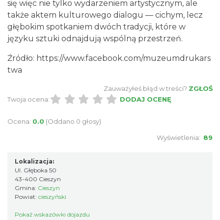
się więc nie tylko wydarzeniem artystycznym, ale
0.09 km
2026-09-12
także aktem kulturowego dialogu — cichym, lecz
głębokim spotkaniem dwóch tradycji, które w
języku sztuki odnajdują wspólną przestrzeń.
Źródło: https://www.facebook.com/muzeumdrukars
twa
Zauważyłeś błąd w treści?
ZGŁOŚ
Twoja ocena:
DODAJ OCENĘ
„Daniec kontra Kryszak”
Cieszyn
Ocena:
0.0
(Oddano 0 głosy)
0.11 km
2026-11-08
Wyświetlenia:
89
Lokalizacja:
Ul. Głęboka 50
43-400 Cieszyn
Gmina:
Cieszyn
Powiat:
cieszyński
Pokaż wskazówki dojazdu
Spektakl "Tajemnica 16. piętra"