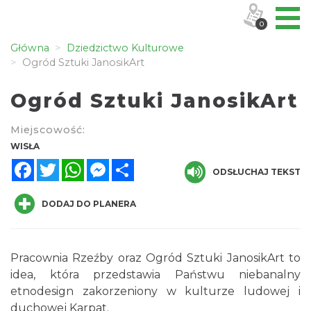
0
Główna
Dziedzictwo Kulturowe
Ogród Sztuki JanosikArt
Ogród Sztuki JanosikArt
Miejscowość:
WISŁA
Facebook
Twitter
WhatsApp
Messenger
Share
ODSŁUCHAJ TEKST
DODAJ DO PLANERA
Pracownia Rzeźby oraz Ogród Sztuki JanosikArt to
idea, która przedstawia Państwu niebanalny
etnodesign zakorzeniony w kulturze ludowej i
duchowej Karpat.