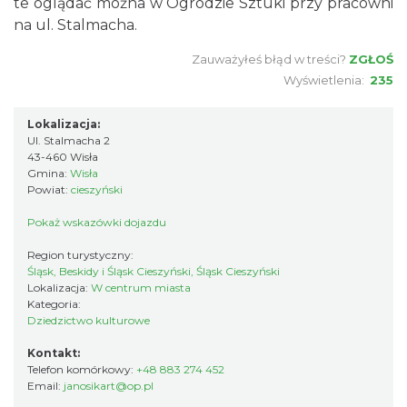
te oglądać można w Ogrodzie Sztuki przy pracowni
na ul. Stalmacha.
Zauważyłeś błąd w treści?
ZGŁOŚ
Wyświetlenia:
235
Lokalizacja:
Ul. Stalmacha 2
43-460 Wisła
Gmina:
Wisła
Powiat:
cieszyński
Pokaż wskazówki dojazdu
Region turystyczny:
Śląsk, Beskidy i Śląsk Cieszyński, Śląsk Cieszyński
Lokalizacja:
W centrum miasta
Kategoria:
Dziedzictwo kulturowe
Kontakt:
Telefon komórkowy:
+48 883 274 452
Email:
janosikart@op.pl