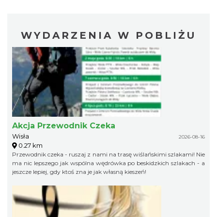
WYDARZENIA W POBLIŻU
Akcja Przewodnik Czeka
Wisła
2026-08-16
0.27 km
Przewodnik czeka - ruszaj z nami na trasę wiślańskimi szlakami! Nie
ma nic lepszego jak wspólna wędrówka po beskidzkich szlakach - a
jeszcze lepiej, gdy ktoś zna je jak własną kieszeń!