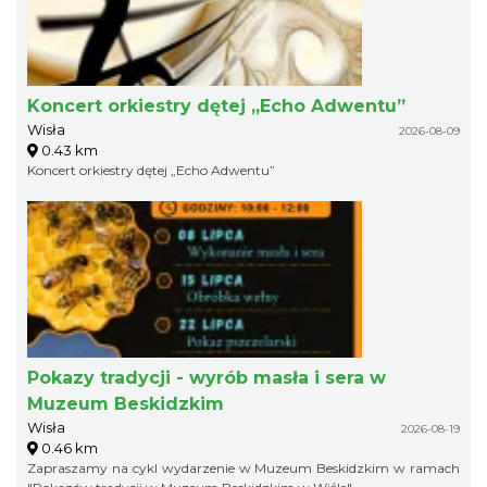
Koncert orkiestry dętej „Echo Adwentu”
Wisła
2026-08-09
0.43 km
Koncert orkiestry dętej „Echo Adwentu”
Pokazy tradycji - wyrób masła i sera w
Muzeum Beskidzkim
Wisła
2026-08-19
0.46 km
Zapraszamy na cykl wydarzenie w Muzeum Beskidzkim w ramach