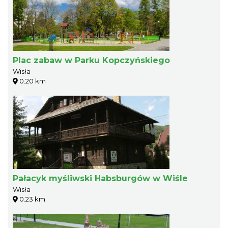
Plac zabaw w Parku Kopczyńskiego
Wisła
0.20 km
Pałacyk myśliwski Habsburgów w Wiśle
Wisła
0.23 km