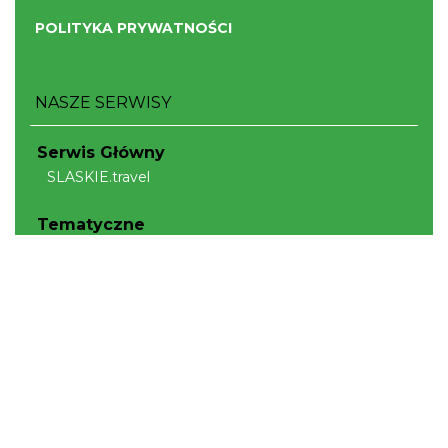
POLITYKA PRYWATNOŚCI
NASZE SERWISY
Serwis Główny
SLASKIE.travel
Tematyczne
Szlak Kulinarny "Śląskie Smaki"
Szlak Orlich Gniazd
Szlak Zabytków Techniki
Szlak Architektury Drewnianej Województwa
Śląskiego
Industriada
Juromania
Szlak Przyrody
Śląskie z dzieckiem