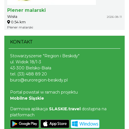
Plener malarski
Wisła
2026-08-11
0.54 km
Plener malarski
KONTAKT
Stowarzyszenie "Region i Beskidy"
ul. Widok 18/1-3
43-300 Bielsko-Biała
tel.
(33) 488 89 20
biuro@euroregion-beskidy.pl
Portal powstał w ramach projektu
Mobilne Śląskie
Darmowa aplikacja
SLASKIE.travel
dostępna na
platformach