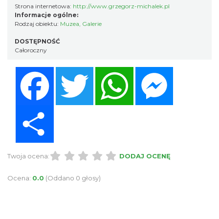
Strona internetowa:
http://www.grzegorz-michalek.pl
Informacje ogólne:
Rodzaj obiektu:
Muzea
,
Galerie
DOSTĘPNOŚĆ
Całoroczny
Facebook
Twitter
WhatsApp
Messenger
Share
Twoja ocena:
DODAJ OCENĘ
Ocena:
0.0
(Oddano 0 głosy)