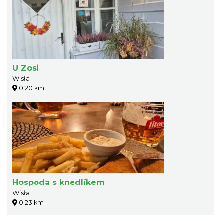
U Zosi
Wisła
0.20 km
Hospoda s knedlíkem
Wisła
0.23 km