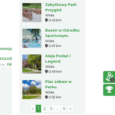
Zabytkowy Park
Przygód
Wisła
0.45 km
Basen w Ośrodku
Sportowym
"Start"
Wisła
0.47 km
rwacją
Aleja Podań i
ZGŁOŚ
Legend
nia:
115
Wisła
0.49 km
0
Plac zabaw w
Parku
Kopczyńskiego
Wisła
0.52 km
«
1
2
3
…
6
»