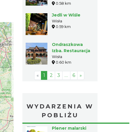
0.58 km
Jedli w Wiśle
Wisła
0.59 km
Ondraszkowa
Izba. Restauracja
Wisła
0.60 km
«
1
2
3
…
6
»
WYDARZENIA W
POBLIŻU
Plener malarski