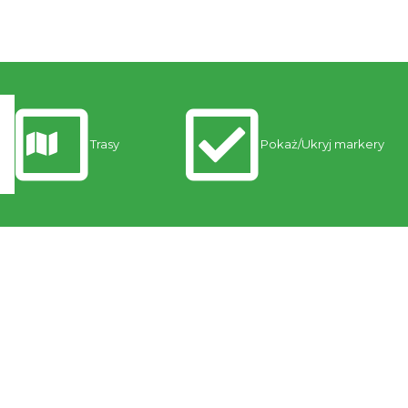
Trasy
Pokaż/Ukryj markery