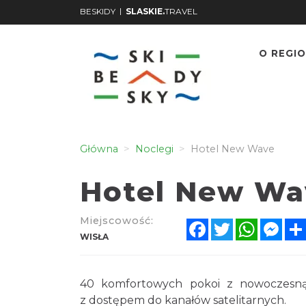
|
BESKIDY
SLASKIE.
TRAVEL
O REGIO
Główna
Noclegi
Hotel New Wave
Hotel New Wa
Miejscowość:
Facebook
Twitter
WhatsA
Mes
WISŁA
40 komfortowych pokoi z nowoczesną 
z dostępem do kanałów satelitarnych.