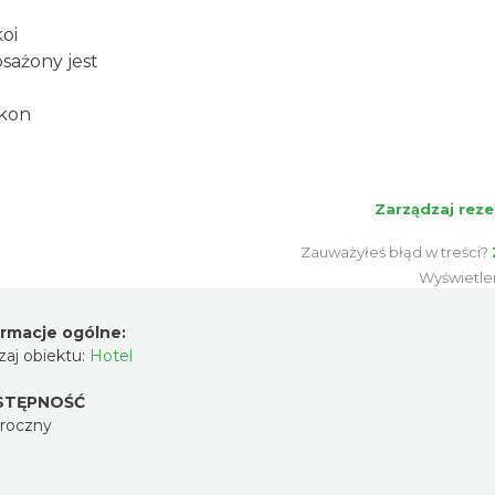
oi
sażony jest
lkon
Zarządzaj reze
Zauważyłeś błąd w treści?
Wyświetle
ormacje ogólne:
aj obiektu:
Hotel
STĘPNOŚĆ
oroczny