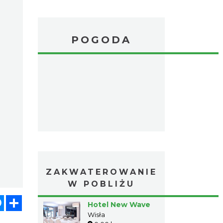
POGODA
ZAKWATEROWANIE
W POBLIŻU
atsApp
Messenger
Share
Hotel New Wave
Wisła