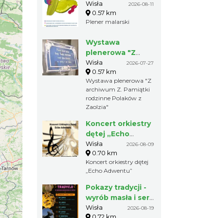
Wisła
2026-08-11
0.57 km
Plener malarski
Wystawa
plenerowa "Z
archiwum Z.
Wisła
2026-07-27
0.57 km
Pamiątki rodzinne
Wystawa plenerowa "Z
Polaków z
archiwum Z. Pamiątki
Zaolzia"
rodzinne Polaków z
Zaolzia"
Koncert orkiestry
dętej „Echo
Adwentu”
Wisła
2026-08-09
0.70 km
Koncert orkiestry dętej
„Echo Adwentu”
Pokazy tradycji -
wyrób masła i sera
w Muzeum
Wisła
2026-08-19
0.72 km