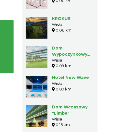
0.00 km
KROKUS
Wisła
0.08 km
Dom
Wypoczynkowy
Limba
Wisła
0.09 km
Hotel New Wave
Wisła
0.09 km
Dom Wczasowy
"Limba"
Wisła
0.16 km