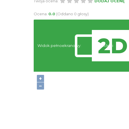
Twoja ocena:
DODAJ OCENĘ
Ocena:
0.0
(Oddano 0 głosy)
Widok pełnoekranowy:
Noclegi
+
−