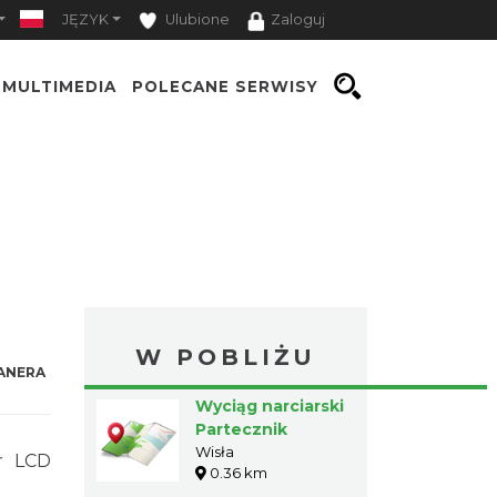
JĘZYK
Ulubione
Zaloguj
MULTIMEDIA
POLECANE SERWISY
W POBLIŻU
ANERA
Wyciąg narciarski
Partecznik
Wisła
r LCD
0.36 km