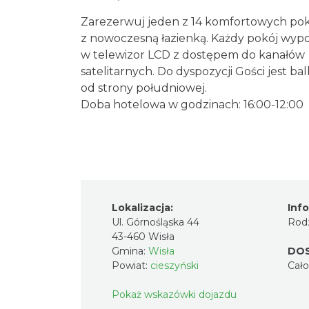
Zarezerwuj jeden z 14 komfortowych pok
z nowoczesną łazienką. Każdy pokój wypo
w telewizor LCD z dostępem do kanałów
satelitarnych. Do dyspozycji Gości jest ba
od strony południowej.
Doba hotelowa w godzinach: 16:00-12:00
Lokalizacja:
Inf
Ul. Górnośląska 44
Rodz
43-460 Wisła
Gmina:
Wisła
DO
Powiat:
cieszyński
Cał
Pokaż wskazówki dojazdu