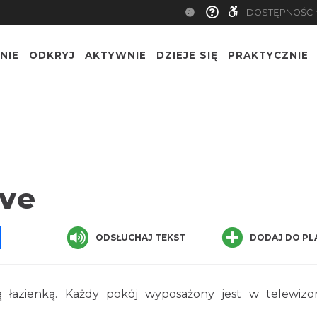
DOSTĘPNOŚĆ
NIE
ODKRYJ
AKTYWNIE
DZIEJE SIĘ
PRAKTYCZNIE
ve
pp
senger
Share
ODSŁUCHAJ TEKST
DODAJ DO PL
łazienką. Każdy pokój wyposażony jest w telewizo