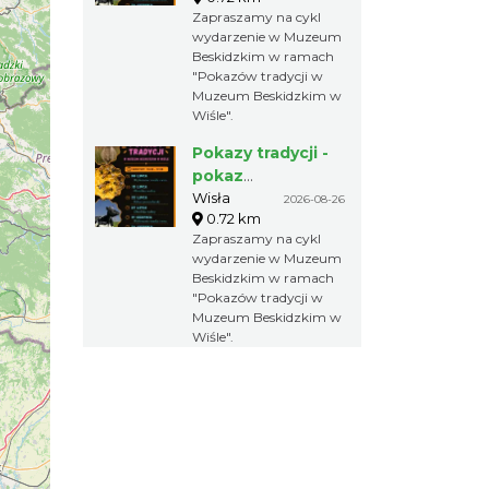
Beskidzkim
Zapraszamy na cykl
wydarzenie w Muzeum
Beskidzkim w ramach
"Pokazów tradycji w
Muzeum Beskidzkim w
Wiśle".
Pokazy tradycji -
pokaz
pszczelarski w
Wisła
2026-08-26
0.72 km
Muzeum
Zapraszamy na cykl
Beskidzkim
wydarzenie w Muzeum
Beskidzkim w ramach
"Pokazów tradycji w
Muzeum Beskidzkim w
Wiśle".