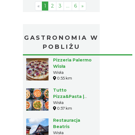
«
1
2
3
…
6
»
GASTRONOMIA W
POBLIŻU
Pizzeria Palermo
Wisła
Wisła
0.55 km
Tutto
Pizza&Pasta |
Wisła
Wisła
0.57 km
Restauracja
Beatris
Wisła