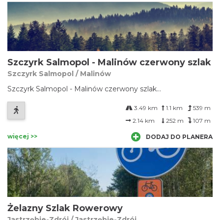
Szczyrk Salmopol - Malinów czerwony szlak
Szczyrk Salmopol / Malinów
Szczyrk Salmopol - Malinów czerwony szlak...
3.49 km
1.1 km
539 m
2.14 km
252 m
107 m
więcej >>
DODAJ DO PLANERA
Żelazny Szlak Rowerowy
Jastrzębie-Zdrój / Jastrzębie-Zdrój