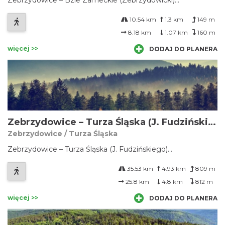
Zebrzydowice – Bzie Zameckie (Zebrzydowicki)...
10.54 km
1.3 km
149 m
8.18 km
1.07 km
160 m
więcej >>
DODAJ DO PLANERA
Zebrzydowice – Turza Śląska (J. Fudzińskiego)
Zebrzydowice / Turza Śląska
Zebrzydowice – Turza Śląska (J. Fudzińskiego)...
35.53 km
4.93 km
809 m
25.8 km
4.8 km
812 m
więcej >>
DODAJ DO PLANERA