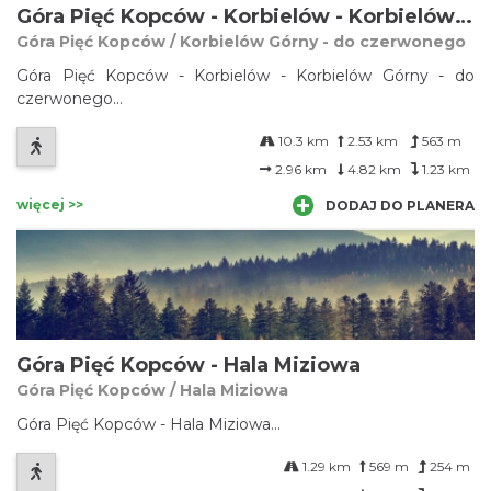
Góra Pięć Kopców - Korbielów - Korbielów Górny - do czerwonego
Góra Pięć Kopców / Korbielów Górny - do czerwonego
Góra Pięć Kopców - Korbielów - Korbielów Górny - do
czerwonego...
10.3 km
2.53 km
563 m
2.96 km
4.82 km
1.23 km
więcej >>
DODAJ DO PLANERA
Góra Pięć Kopców - Hala Miziowa
Góra Pięć Kopców / Hala Miziowa
Góra Pięć Kopców - Hala Miziowa...
1.29 km
569 m
254 m