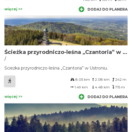
więcej >>
DODAJ DO PLANERA
Ścieżka przyrodniczo-leśna „Czantoria” w Ustroniu
/
Ścieżka przyrodniczo-leśna „Czantoria” w Ustroniu.
8.05 km
2.08 km
242 m
1.49 km
4.48 km
715 m
więcej >>
DODAJ DO PLANERA