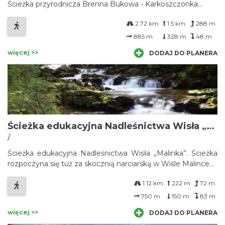
Ścieżka przyrodnicza Brenna Bukowa - Karkoszczonka...
2.72 km
1.5 km
288 m
885 m
328 m
48 m
więcej >>
DODAJ DO PLANERA
Ścieżka edukacyjna Nadleśnictwa Wisła „Malinka”
/
Ścieżka edukacyjna Nadleśnictwa Wisła „Malinka”. Ścieżka
rozpoczyna się tuż za skocznią narciarską w Wiśle Malince...
1.12 km
222 m
72 m
750 m
150 m
83 m
więcej >>
DODAJ DO PLANERA