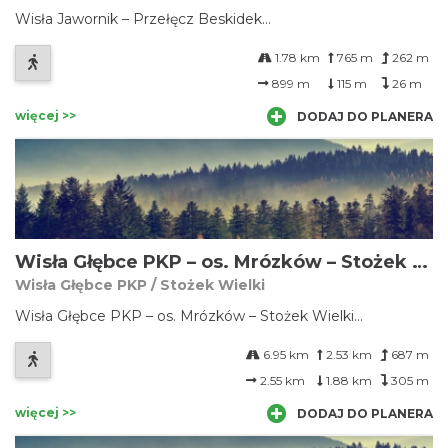
Wisła Jawornik – Przełęcz Beskidek...
1.78 km
765 m
262 m
899 m
115 m
26 m
więcej >>
DODAJ DO PLANERA
Wisła Głębce PKP – os. Mrózków – Stożek Wielki
Wisła Głębce PKP / Stożek Wielki
Wisła Głębce PKP – os. Mrózków – Stożek Wielki...
6.95 km
2.53 km
687 m
2.55 km
1.88 km
305 m
więcej >>
DODAJ DO PLANERA