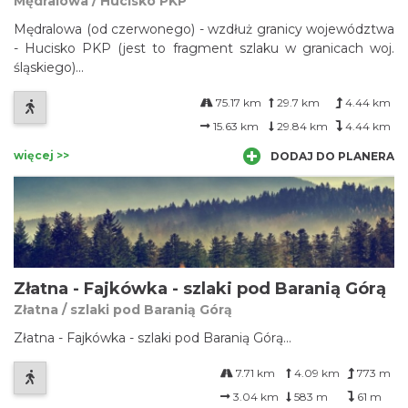
Mędralowa / Hucisko PKP
Mędralowa (od czerwonego) - wzdłuż granicy województwa
- Hucisko PKP (jest to fragment szlaku w granicach woj.
śląskiego)...
75.17 km
29.7 km
4.44 km
15.63 km
29.84 km
4.44 km
więcej >>
DODAJ DO PLANERA
Złatna - Fajkówka - szlaki pod Baranią Górą
Złatna / szlaki pod Baranią Górą
Złatna - Fajkówka - szlaki pod Baranią Górą...
7.71 km
4.09 km
773 m
3.04 km
583 m
61 m