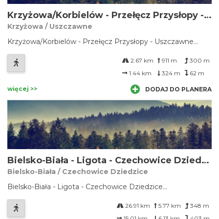
Krzyżowa/Korbielów - Przełęcz Przysłopy - Uszczawne
Krzyżowa / Uszczawne
Krzyżowa/Korbielów - Przełęcz Przysłopy - Uszczawne...
2.67 km
911 m
300 m
1.44 km
324 m
62 m
więcej >>
DODAJ DO PLANERA
Bielsko-Biała - Ligota - Czechowice Dziedzice
Bielsko-Biała / Czechowice Dziedzice
Bielsko-Biała - Ligota - Czechowice Dziedzice...
26.91 km
5.77 km
348 m
15.01 km
6.13 km
403 m