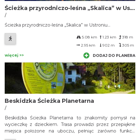
Ścieżka przyrodniczo-leśna „Skalica” w Ustroniu
/
Ścieżka przyrodniczo-leśna „Skalica” w Ustroniu...
5.08 km
1.23 km
318 m
2.95 km
902 m
305 m
więcej >>
DODAJ DO PLANERA
Beskidzka Ścieżka Planetarna
/
Beskidzka Ścieżka Planetarna to znakomity pomysł na
wycieczkę z dzieckiem. Trasa prowadzi przez przepiękne
miejsca położone na uboczu, pełniąc zarówno funkcję
edukacyjną.