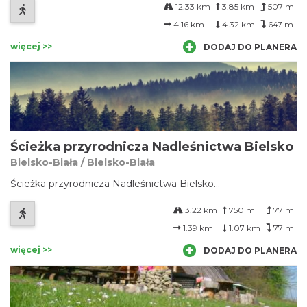
12.33 km
3.85 km
507 m
4.16 km
4.32 km
647 m
więcej >>
DODAJ DO PLANERA
Ścieżka przyrodnicza Nadleśnictwa Bielsko
Bielsko-Biała / Bielsko-Biała
Ścieżka przyrodnicza Nadleśnictwa Bielsko...
3.22 km
750 m
77 m
1.39 km
1.07 km
77 m
więcej >>
DODAJ DO PLANERA