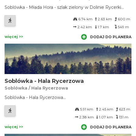
Soblówka - Młada Hora - szlak zielony w Dolinie Rycerki...
6.74 km
2.63 km
600 m
2.42 km
1.7 km
549 m
więcej >>
DODAJ DO PLANERA
Soblówka - Hala Rycerzowa
Soblówka / Hala Rycerzowa
Soblówka - Hala Rycerzowa...
5.91 km
2.45 km
623 m
2.38 km
1.07 km
131 m
więcej >>
DODAJ DO PLANERA