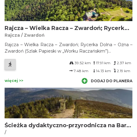
Rajcza – Wielka Racza – Zwardoń; Rycerka Dolna – Oźna – Zwardoń (Szlak Papieski w „Worku Raczańskim”)
Rajcza / Zwardoń
Rajcza – Wielka Racza – Zwardoń; Rycerka Dolna – Oźna –
Zwardoń (Szlak Papieski w „Worku Raczańskim”)...
39.52 km
17.91 km
2.37 km
7.48 km
14.13 km
2.19 km
więcej >>
DODAJ DO PLANERA
Ścieżka dydaktyczno-przyrodnicza na Baranią Górę
/