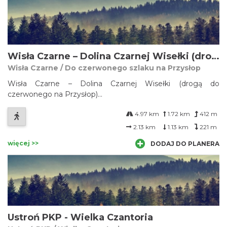
Wisła Czarne – Dolina Czarnej Wisełki (drogą do czerwonego na Przysłop)
Wisła Czarne / Do czerwonego szlaku na Przysłop
Wisła Czarne – Dolina Czarnej Wisełki (drogą do
czerwonego na Przysłop)...
4.97 km
1.72 km
412 m
2.13 km
1.13 km
221 m
więcej >>
DODAJ DO PLANERA
Ustroń PKP - Wielka Czantoria