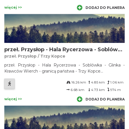
więcej >>
DODAJ DO PLANERA
przeł. Przysłop - Hala Rycerzowa - Soblówka - Glinka - Krawców Wierch - granicą państwa - Trzy Kopce
przeł. Przysłop / Trzy Kopce
przeł. Przysłop - Hala Rycerzowa - Soblówka - Glinka -
Krawców Wierch - granicą państwa - Trzy Kopce...
16.26 km
4.85 km
1.06 km
6.68 km
4.73 km
974 m
więcej >>
DODAJ DO PLANERA