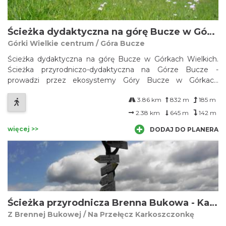
Ścieżka dydaktyczna na górę Bucze w Górkach Wielkich
Górki Wielkie centrum / Góra Bucze
Ścieżka dydaktyczna na górę Bucze w Górkach Wielkich.
Ścieżka przyrodniczo-dydaktyczna na Górze Bucze -
prowadzi przez ekosystemy Góry Bucze w Górkach
Wielkich, charakterystyczne dla zachodniej części Pogórza
3.86 km
832 m
185 m
Śląskiego.
2.38 km
645 m
142 m
więcej >>
DODAJ DO PLANERA
Ścieżka przyrodnicza Brenna Bukowa - Karkoszczonka
Z Brennej Bukowej / Na Przełęcz Karkoszczonkę