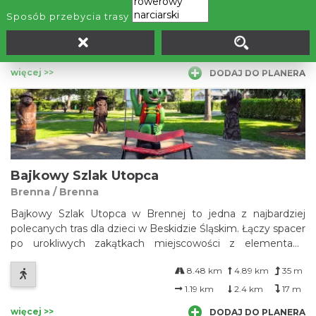
przez malownicze partie Beskidów, w tym przez centralną
Sposób przebycia trasy
część Beskidu Śląskiego oraz dość wysoką część Beskidu
70.79 km
8.3 km
5.17 km
Żywieckiego. Rejon masywu Lipowskiej oraz fragment
szlaku pomiędzy Halą Lipowską a ...
54.84 km
7.66 km
4.71 km
więcej >>
DODAJ DO PLANERA
Bajkowy Szlak Utopca
Brenna / Brenna
Bajkowy Szlak Utopca w Brennej to jedna z najbardziej
polecanych tras dla dzieci w Beskidzie Śląskim. Łączy spacer
po urokliwych zakątkach miejscowości z elementami
zabawy i odkrywania lokalnych legend.
8.48 km
4.89 km
35 m
1.19 km
2.4 km
17 m
więcej >>
DODAJ DO PLANERA