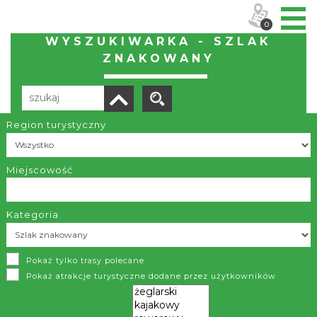
0
WYSZUKIWARKA - SZLAK
ZNAKOWANY
Region turystyczny
Liczba elementów:
193
POBIERZ LISTĘ
Miejscowość
Kategoria
Transbeskidzki Szlak Konny: Brenna - Wołosate
Pokaż tylko trasy polecane
Brenna / Korbielów; Wołosate
Pokaż atrakcje turystyczne dodane przez użytkowników
Fragment Transbeskidzkiego Szlaku Konnego wiodący
przez województwo śląskie to bardzo atrakcyjna wędrówka