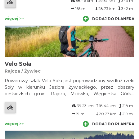
58.46 km
29.57 km
343 m
bardzo atrakcyjna, a także bezpieczna, bo w znacznej
większości prowadzi poza ruchem samochodowym.
165 m
28.73 km
342 m
więcej >>
DODAJ DO PLANERA
Velo Soła
Rajcza / Żywiec
Rowerowy szlak Velo Soła jest poprowadzony wzdłuż rzeki
Soły w kierunku Jeziora Żywieckiego, przez obszary
beskidzkich gmin: Rajcza, Milówka, Węgierska Górka,
Radziechowy-Wieprz i Żywiec. Co zaskakujące w tym
39.23 km
18.44 km
218 m
górskim obszarze szlak w całości prowadzi po płaskim
terenie, zapewniając wspaniałe widoki na beskidzkie
19 m
20.77 km
219 m
szczyty, oglądane znad brzegu Soły. Szlak jest łatwy i
więcej >>
DODAJ DO PLANERA
dostępny nawet dla rodzin z dziećmi.