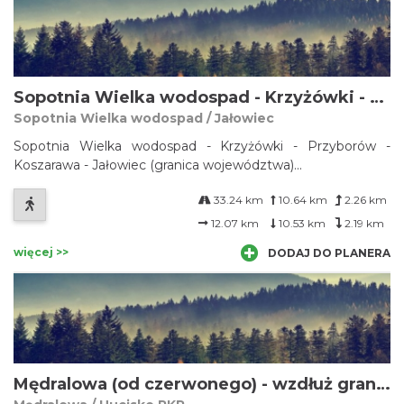
Sopotnia Wielka wodospad - Krzyżówki - Przyborów - Koszarawa - Jałowiec (granica województwa)
Sopotnia Wielka wodospad / Jałowiec
Sopotnia Wielka wodospad - Krzyżówki - Przyborów -
Koszarawa - Jałowiec (granica województwa)...
33.24 km
10.64 km
2.26 km
12.07 km
10.53 km
2.19 km
więcej >>
DODAJ DO PLANERA
Mędralowa (od czerwonego) - wzdłuż granicy województwa - Hucisko PKP (jest to fragment szlaku w granicach woj. śląskiego)