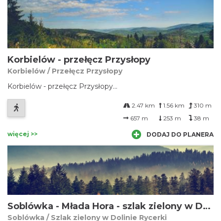
Korbielów - przełęcz Przysłopy
Korbielów / Przełęcz Przysłopy
Korbielów - przełęcz Przysłopy...
2.47 km
1.56 km
310 m
657 m
253 m
38 m
więcej >>
DODAJ DO PLANERA
Soblówka - Młada Hora - szlak zielony w Dolinie Rycerki
Soblówka / Szlak zielony w Dolinie Rycerki