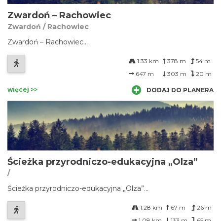
Zwardoń – Rachowiec
Zwardoń / Rachowiec
Zwardoń – Rachowiec...
1.33 km
378 m
54 m
647 m
303 m
20 m
więcej >>
DODAJ DO PLANERA
Ścieżka przyrodniczo-edukacyjna „Olza”
/
Ścieżka przyrodniczo-edukacyjna „Olza”...
1.28 km
67 m
26 m
1.08 km
133 m
65 m