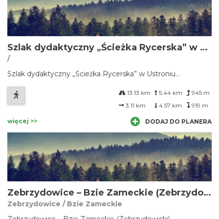
Szlak dydaktyczny „Ścieżka Rycerska” w Ustroniu
/
Szlak dydaktyczny „Ścieżka Rycerska” w Ustroniu...
13.13 km
5.44 km
945 m
3.11 km
4.57 km
919 m
więcej >>
DODAJ DO PLANERA
Zebrzydowice – Bzie Zameckie (Zebrzydowicki)
Zebrzydowice / Bzie Zameckie