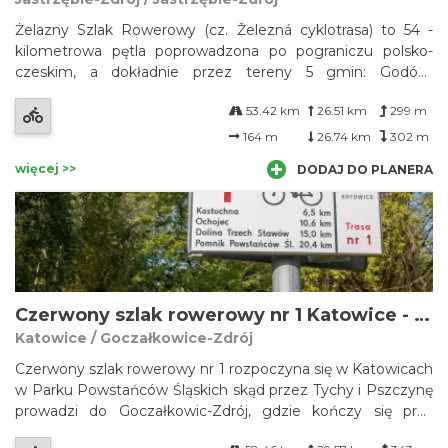
Żelazny Szlak Rowerowy (cz. Železná cyklotrasa) to 54 -
kilometrowa pętla poprowadzona po pograniczu polsko-
czeskim, a dokładnie przez tereny 5 gmin: Godów,
Jastrzębie-Zdrój i Zebrzydowice, a także czeską Karvine i
53.42 km
26.51 km
299 m
Petrovice u Karvine.
164 m
26.74 km
302 m
więcej >>
DODAJ DO PLANERA
Czerwony szlak rowerowy nr 1 Katowice - Goczałkowice-Zdrój
Katowice / Goczałkowice-Zdrój
Czerwony szlak rowerowy nr 1 rozpoczyna się w Katowicach
w Parku Powstańców Śląskich skąd przez Tychy i Pszczynę
prowadzi do Goczałkowic-Zdrój, gdzie kończy się przy
zaporze Jeziora Goczałkowickiego. Trasa liczy 58 km i jest