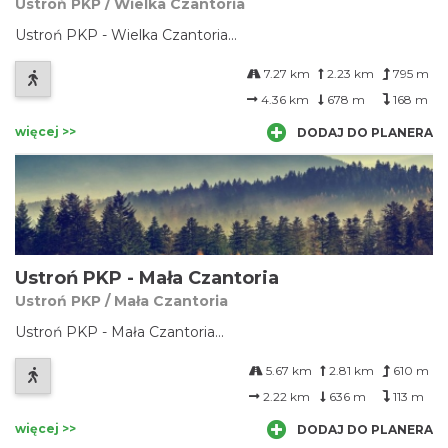
Ustroń PKP / Wielka Czantoria
Ustroń PKP - Wielka Czantoria...
7.27 km
2.23 km
795 m
4.36 km
678 m
168 m
więcej >>
DODAJ DO PLANERA
Ustroń PKP - Mała Czantoria
Ustroń PKP / Mała Czantoria
Ustroń PKP - Mała Czantoria...
5.67 km
2.81 km
610 m
2.22 km
636 m
113 m
więcej >>
DODAJ DO PLANERA