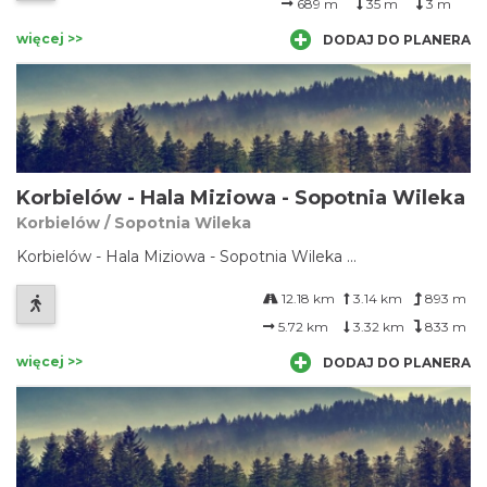
689 m
35 m
3 m
więcej >>
DODAJ DO PLANERA
Korbielów - Hala Miziowa - Sopotnia Wileka
Korbielów / Sopotnia Wileka
Korbielów - Hala Miziowa - Sopotnia Wileka ...
12.18 km
3.14 km
893 m
5.72 km
3.32 km
833 m
więcej >>
DODAJ DO PLANERA