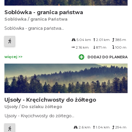
Soblówka - granica państwa
Soblówka / granica Państwa
Soblówka - granica państwa...
5.04 km
2.01 km
385 m
2.16 km
871 m
100 m
więcej >>
DODAJ DO PLANERA
Ujsoły - Kręcichwosty do żółtego
Ujsoły / Do szlaku żółtego
Ujsoły - Kręcichwosty do żółtego...
2.6 km
1.04 km
294 m