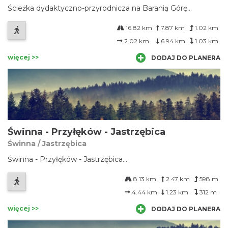
Ścieżka dydaktyczno-przyrodnicza na Baranią Górę...
16.82 km
7.87 km
1.02 km
2.02 km
6.94 km
1.03 km
więcej >>
DODAJ DO PLANERA
Świnna - Przyłęków - Jastrzębica
Świnna / Jastrzębica
Świnna - Przyłęków - Jastrzębica...
8.13 km
2.47 km
598 m
4.44 km
1.23 km
312 m
więcej >>
DODAJ DO PLANERA