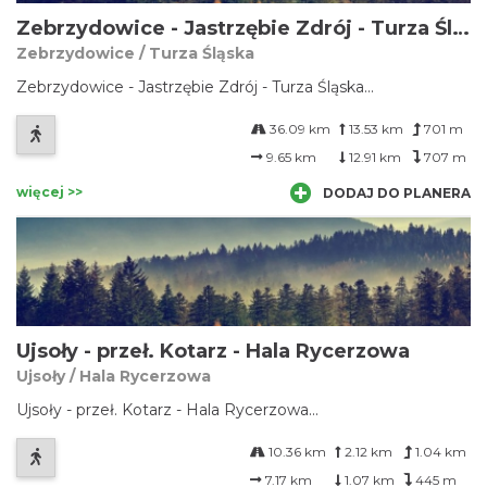
Zebrzydowice - Jastrzębie Zdrój - Turza Śląska
Zebrzydowice / Turza Śląska
Zebrzydowice - Jastrzębie Zdrój - Turza Śląska...
36.09 km
13.53 km
701 m
9.65 km
12.91 km
707 m
więcej >>
DODAJ DO PLANERA
Ujsoły - przeł. Kotarz - Hala Rycerzowa
Ujsoły / Hala Rycerzowa
Ujsoły - przeł. Kotarz - Hala Rycerzowa...
10.36 km
2.12 km
1.04 km
7.17 km
1.07 km
445 m