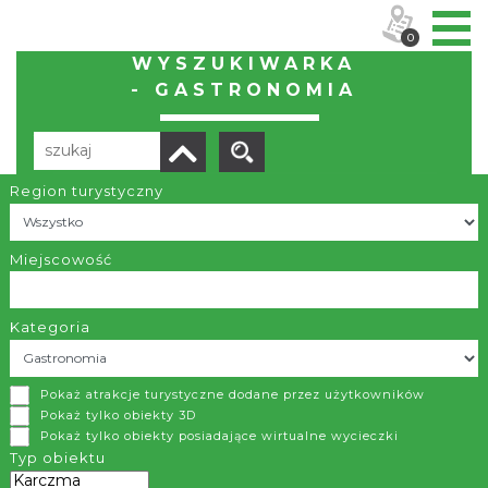
0
WYSZUKIWARKA
- GASTRONOMIA
Region turystyczny
Liczba elementów:
8
POBIERZ LISTĘ
Miejscowość
Kategoria
Pizzeria Werona
Pokaż atrakcje turystyczne dodane przez użytkowników
Istebna
Pokaż tylko obiekty 3D
Pokaż tylko obiekty posiadające wirtualne wycieczki
Zapraszamy do Pizzerii Werona gdzie serwowana jest
Typ obiektu
najprawdopodobniej najlepsza pizza w naszym regionie,