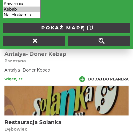
według oryginalnej włoskiej receptury z domieszką
własnych modyfikacji.
więcej >>
DODAJ DO PLANERA
POKAŻ MAPĘ
Antalya- Doner Kebap
Pszczyna
Antalya- Doner Kebap
więcej >>
DODAJ DO PLANERA
Restauracja Solanka
Dębowiec