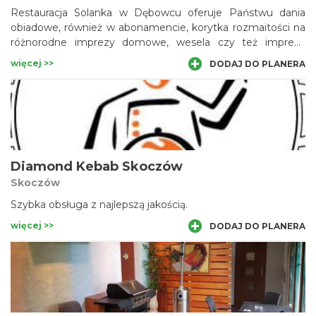
Restauracja Solanka w Dębowcu oferuje Państwu dania
obiadowe, również w abonamencie, korytka rozmaitości na
różnorodne imprezy domowe, wesela czy też imprezy
urodzinowe. W swojej ofercie posiadamy także dania
więcej >>
DODAJ DO PLANERA
barowe oraz 44 pozycje z pizzą. Znajdą się również dania
włoskie. Posiadamy ogródek letni gdzie można spędzić
miłe rodzinne chwile lub urządzić dobre spotkanie w gronie
znajomych oraz przyjaciół. Restauracja Pub Solanka
organizuje także różne imprezy okolicznościowe. Sprawdź
sam!
Diamond Kebab Skoczów
Skoczów
Szybka obsługa z najlepszą jakością.
więcej >>
DODAJ DO PLANERA