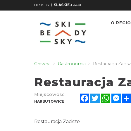
|
BESKIDY
SLASKIE.
TRAVEL
O REGIO
Główna
Gastronomia
Restauracja Zacis
Restauracja Z
Miejscowość:
Facebook
Twitter
WhatsA
Mes
HARBUTOWICE
Restauracja Zacisze