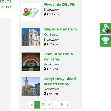
ZGŁOŚ
Pływalnia DELFIN
nia:
133
Skoczów
1.48 km
Miejskie Centrum
0
Kultury
"INTEGRATOR"
Skoczów
1.52 km
Dom urodzenia
św. Jana
Sarkandra –
Skoczów
1.55 km
Muzeum w
Skoczowie
Zabytkowy układ
przestrzenny
Skoczowa
Skoczów
1.55 km
«
1
2
3
…
6
»