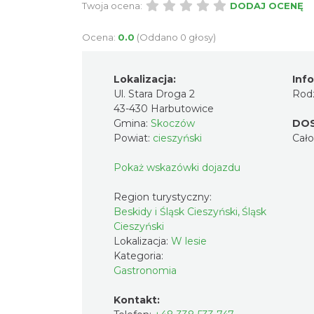
Twoja ocena:
DODAJ OCENĘ
Ocena:
0.0
(Oddano 0 głosy)
Lokalizacja:
Inf
Ul. Stara Droga 2
Rodz
43-430 Harbutowice
Gmina:
Skoczów
DO
Powiat:
cieszyński
Cał
Pokaż wskazówki dojazdu
Region turystyczny:
Beskidy i Śląsk Cieszyński, Śląsk
Cieszyński
Lokalizacja:
W lesie
Kategoria:
Gastronomia
Kontakt: