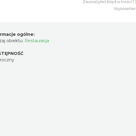
Zauważyłeś błąd w treści?
Wyświetle
ormacje ogólne:
aj obiektu:
Restauracja
STĘPNOŚĆ
oroczny