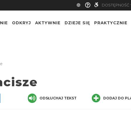
DOSTĘPNOŚĆ
NIE
ODKRYJ
AKTYWNIE
DZIEJE SIĘ
PRAKTYCZNIE
ze
acisze
pp
senger
Share
ODSŁUCHAJ TEKST
DODAJ DO PL