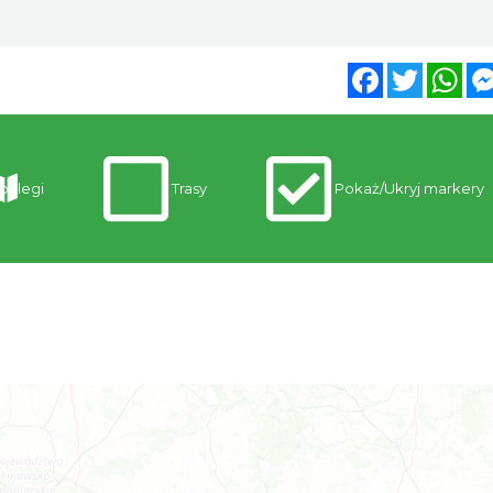
Facebook
Twitter
Wh
oclegi
Trasy
Pokaż/Ukryj markery