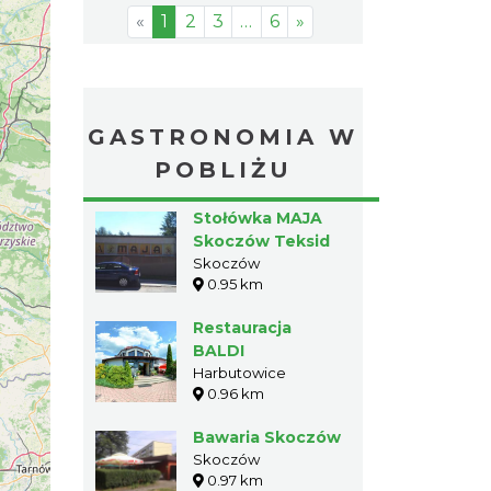
«
1
2
3
…
6
»
GASTRONOMIA W
POBLIŻU
Stołówka MAJA
Skoczów Teksid
Skoczów
0.95 km
Restauracja
BALDI
Harbutowice
0.96 km
Bawaria Skoczów
Skoczów
0.97 km