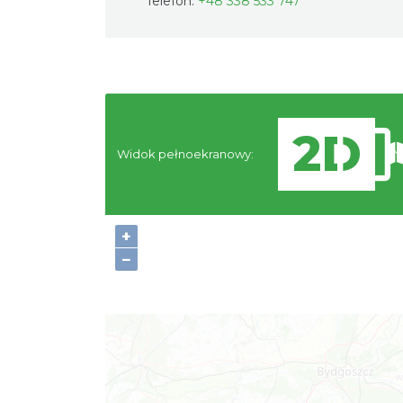
Telefon:
+48 338 533 747
Widok pełnoekranowy:
N
+
−