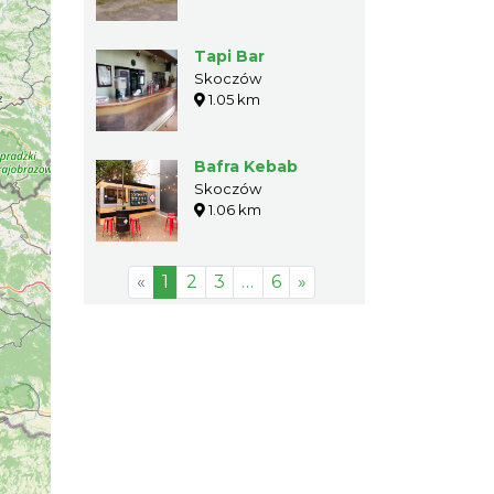
Tapi Bar
Skoczów
1.05 km
Bafra Kebab
Skoczów
1.06 km
«
1
2
3
…
6
»