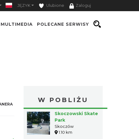
JĘZYK
Ulubione
Zaloguj
MULTIMEDIA
POLECANE SERWISY
W POBLIŻU
ANERA
Skoczowski Skate
Park
Skoczów
1.10 km