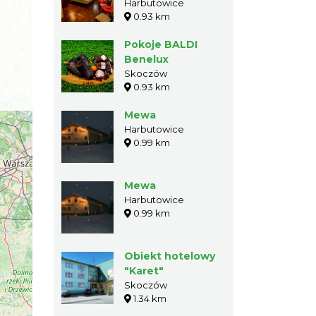
Harbutowice
0.93 km
Pokoje BALDI
Benelux
Skoczów
0.93 km
Mewa
Harbutowice
0.99 km
Mewa
Harbutowice
0.99 km
Obiekt hotelowy
"Karet"
Skoczów
1.34 km