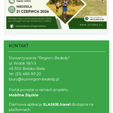
Plener malarski
Wisła
11.49 km
2026-08-11
KONTAKT
Stowarzyszenie "Region i Beskidy"
ul. Widok 18/1-3
43-300 Bielsko-Biała
tel.
(33) 488 89 20
Wystawa plenerowa "Z archiwum Z.
biuro@euroregion-beskidy.pl
Pamiątki rodzinne Polaków z Zaolzia"
Portal powstał w ramach projektu
Wisła
Mobilne Śląskie
11.49 km
2026-07-27
Darmowa aplikacja
SLASKIE.travel
dostępna na
platformach