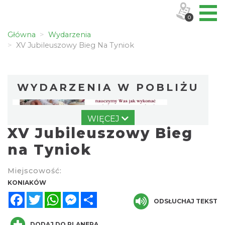
0
Główna
Wydarzenia
XV Jubileuszowy Bieg Na Tyniok
WYDARZENIA W POBLIŻU
WIĘCEJ
XV Jubileuszowy Bieg
na Tyniok
Miejscowość:
Koniaków
KONIAKÓW
0.81 km
2026-08-15
Facebook
Twitter
WhatsApp
Messenger
Share
ODSŁUCHAJ TEKST
DODAJ DO PLANERA