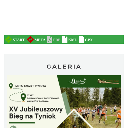
Ustanowienie Sanktuarium Matki Bożej
Frydeckiej
Jaworzynka
7.23 km
2026-08-22
GALERIA
Zajęcia przy pasiece
Jaworzynka
7.29 km
2026-08-11