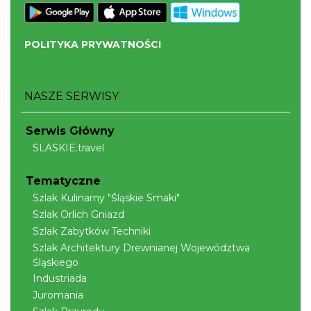
POLITYKA PRYWATNOŚCI
IX Festiwal Sera na Skolnitym
NASZE SERWISY
Wisła
11.52 km
2026-08-08
Serwis Główny
SLASKIE.travel
Tematyczne
Szlak Kulinarny "Śląskie Smaki"
Szlak Orlich Gniazd
Szlak Zabytków Techniki
Pokazy tradycji - wyrób masła i sera w
Szlak Architektury Drewnianej Województwa
Muzeum Beskidzkim
Śląskiego
Wisła
Industriada
11.57 km
2026-08-19
Juromania