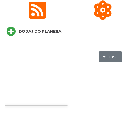
III Ogólnopolski Festiwal Folkloru
Dziecięcego „ Jaworowy Listek”
Istebna
4.52 km
2026-09-19
DODAJ DO PLANERA
Trasa
Jak czytać las
Istebna
4.56 km
2026-08-25