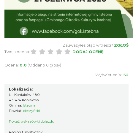
Piknik Rodzinny ze św. Franciszkiem z
Zauważyłeś błąd w treści?
ZGŁOŚ
Twoja ocena:
DODAJ OCENĘ
Asyżu
Istebna
4.23 km
2026-08-08
Ocena:
0.0
(Oddano 0 głosy)
Wyświetlenia:
52
Lokalizacja:
Ul. Koniaków 480
43-474 Koniaków
Gmina:
Istebna
Powiat:
cieszyński
Piłkarski Piknik
Pokaż wskazówki dojazdu
Istebna
Region turystyczny: