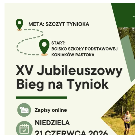
Puchar Złotego Gronia
Istebna
2.92 km
2026-08-23
Pójcie Dziecka – będzie kino!
Istebna
4.21 km
2026-08-11