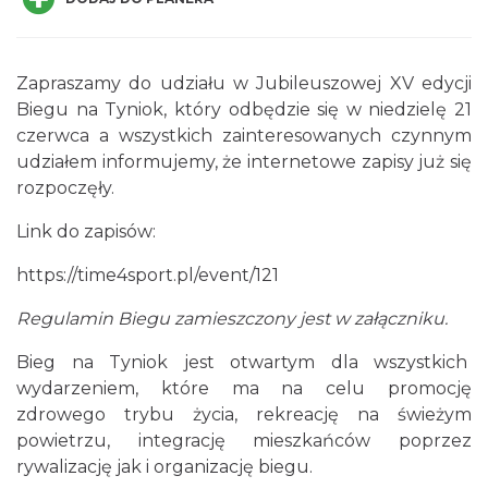
Zapraszamy do udziału w Jubileuszowej XV edycji
Biegu na Tyniok, który odbędzie się w niedzielę 21
Dni Koronki Koniakowskiej
czerwca a wszystkich zainteresowanych czynnym
Koniaków
udziałem informujemy, że internetowe zapisy już się
0.86 km
2026-08-13
rozpoczęły.
Link do zapisów:
https://time4sport.pl/event/121
Regulamin Biegu zamieszczony jest w załączniku.
Bieg na Tyniok jest otwartym dla wszystkich
Święto Jagnięciny w Istebnej
wydarzeniem, które ma na celu promocję
Istebna
zdrowego trybu życia, rekreację na świeżym
2.45 km
2026-08-15
powietrzu, integrację mieszkańców poprzez
rywalizację jak i organizację biegu.