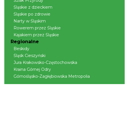
Szlak Przyrody
Śląskie z dzieckiem
Śląskie po zdrowie
Narty w Śląskim
Rowerem przez Śląskie
Kajakiem przez Śląskie
Regionalne
Pokazy tradycji - pokaz pszczelarski w
Beskidy
Muzeum Beskidzkim
Śląsk Cieszyński
Wisła
Jura Krakowsko-Częstochowska
11.57 km
2026-08-26
Kraina Górnej Odry
Górnośląsko-Zagłębiowska Metropolia
Koncert orkiestry dętej „Echo Adwentu”
Wisła