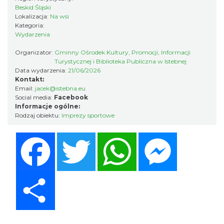
4.37 km
2026-08-22
Beskid Śląski
Lokalizacja:
Na wsi
Kategoria:
Wydarzenia
Organizator:
Gminny Ośrodek Kultury, Promocji, Informacji
Turystycznej i Biblioteka Publiczna w Istebnej
Data wydarzenia:
21/06/2026
Kontakt:
Email:
jacek@istebna.eu
Robimy budki dla ptaków - zajęcia
Social media:
Facebook
Informacje ogólne:
warsztatowe
Rodzaj obiektu:
Imprezy sportowe
Istebna
4.41 km
2026-08-27
Facebook
Twitter
WhatsApp
Messenger
Share