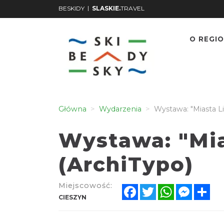
|
BESKIDY
SLASKIE.
TRAVEL
O REGIO
Główna
Wydarzenia
Wystawa: "Miasta Li
Wystawa: "Mia
(ArchiTypo)
Miejscowość:
Facebook
Twitter
WhatsApp
Messen
Sh
CIESZYN