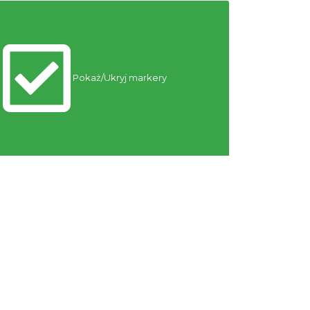
Cieszyn
0.14 km
2026-09-13
Pokaż/Ukryj markery
Cieszyn
0.14 km
2026-09-20
Cieszyn
0.14 km
2026-09-27
ŚWIĘTO HERBATY 2026
Cieszyn
0.14 km
2026-08-29