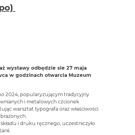
0.06 km
2026-08-08
ypo)
Patroni cieszyńskich ulic -
wystawa
Cieszyn
0.06 km
2026-07-03
Cieszyn
0.09 km
2026-08-07
saż wystawy odbędzie sie 27 maja
rwca w godzinach otwarcia Muzeum
Cieszyn
0.09 km
2026-08-14
o 2024, popularyzującym tradycyjny
rewnianych i metalowych czcionek
ując warsztat typografa oraz właściwości
yobrażonych.
Cieszyn
0.09 km
2026-08-21
ki składu i druku ręcznego, uczestniczyło
anii.