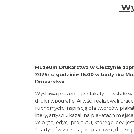
Wys
Muzeum Drukarstwa w Cieszynie zapra
2026r o godzinie 16:00 w budynku M
Drukarstwa.
Wystawa prezentuje plakaty powstałe w
druk i typografię. Artyści realizowali p
ruchomych. Inspiracją dla twórców plakat
litery, artyści ukazali na plakatach miej
W piątej edycji projektu, którego ideą jes
21 artystów z dziesięciu pracowni, działając