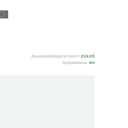
Spektakl "Tajemnica 16.
piętra"
Cieszyn
0.11 km
2026-10-18
Koncert KARUZELA GNA
Cieszyn
0.11 km
2026-09-20
Zauważyłeś błąd w treści?
ZGŁOŚ
Wyświetlenia:
69
Mozaika Folkloru II – Spotkanie
trzech kultur
Cieszyn
0.11 km
2026-09-12
LOVE SONGS-historie miłosne
zapisane w muzyce
Cieszyn
0.11 km
2026-10-24
Cieszyn