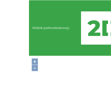
Widok pełnoekranowy:
+
−