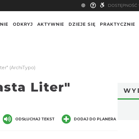
DOSTĘPNOŚĆ
NIE
ODKRYJ
AKTYWNIE
DZIEJE SIĘ
PRAKTYCZNIE
ter" (ArchiTypo)
sta Liter"
WY
ger
are
ODSŁUCHAJ TEKST
DODAJ DO PLANERA