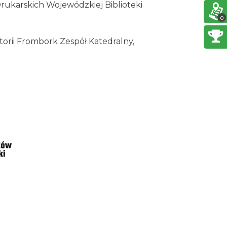
rukarskich Wojewódzkiej Biblioteki
0
Cieszyn
0.09 km
2026-08-28
orii Frombork Zespół Katedralny,
Cieszyn
0.09 km
2026-08-08
Cieszyn
0.09 km
2026-08-22
Cieszyn
0.09 km
2026-09-05
Cieszyn