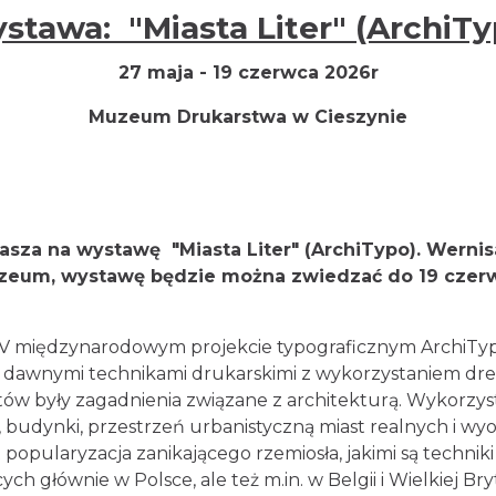
tawa: "Miasta Liter" (ArchiT
27 maja - 19 czerwca 2026r
Muzeum Drukarstwa w Cieszynie
sza na wystawę "Miasta Liter" (ArchiTypo). Werni
uzeum, wystawę będzie można zwiedzać do 19 cze
 V międzynarodowym projekcie typograficznym ArchiTyp
race dawnymi technikami drukarskimi z wykorzystaniem d
ów były zagadnienia związane z architekturą. Wykorzyst
sca, budynki, przestrzeń urbanistyczną miast realnych i w
t popularyzacja zanikającego rzemiosła, jakimi są techni
ych głównie w Polsce, ale też m.in. w Belgii i Wielkiej Bryt