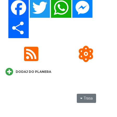
Wisła
9.39 km
2026-08-19
Share
Pokazy tradycji - pokaz pszczelarski w
Muzeum Beskidzkim
Wisła
DODAJ DO PLANERA
9.39 km
2026-08-26
Trasa