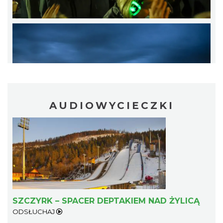
III Ogólnopolski Festiwal Folkloru
Dziecięcego „ Jaworowy Listek”
Istebna
12.74 km
2026-09-19
AUDIOWYCIECZKI
II Beskidzkie Święto Ziół
Cięcina
12.74 km
2026-08-09
SZCZYRK – SPACER DEPTAKIEM NAD ŻYLICĄ
ODSŁUCHAJ