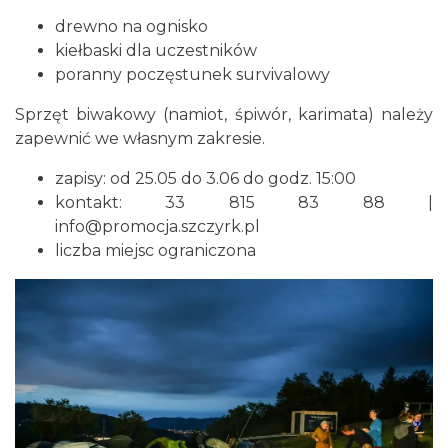
drewno na ognisko
kiełbaski dla uczestników
Festiwal Zderzenia Gatunków & Moto
poranny poczęstunek survivalowy
Granda 2026
Sprzęt biwakowy (namiot, śpiwór, karimata) należy
Brenna
zapewnić we własnym zakresie.
6.76 km
2026-08-07
zapisy: od 25.05 do 3.06 do godz. 15:00
kontakt: 33 815 83 88 |
info@promocja.szczyrk.pl
liczba miejsc ograniczona
Sierpniowe zwiedzanie Dworku
Myśliwskiego
Brenna
9.15 km
2026-08-11