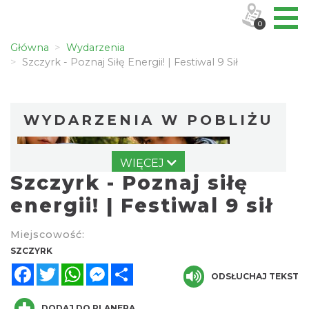
0
Główna
Wydarzenia
Szczyrk - Poznaj Siłę Energii! | Festiwal 9 Sił
WYDARZENIA W POBLIŻU
WIĘCEJ
Szczyrk - Poznaj siłę
energii! | Festiwal 9 sił
Miejscowość:
Warsztaty edukacyjne dla dzieci - owady i
SZCZYRK
spółka
Facebook
Twitter
WhatsApp
Messenger
Share
ODSŁUCHAJ TEKST
Szczyrk
0.02 km
2026-08-22
DODAJ DO PLANERA