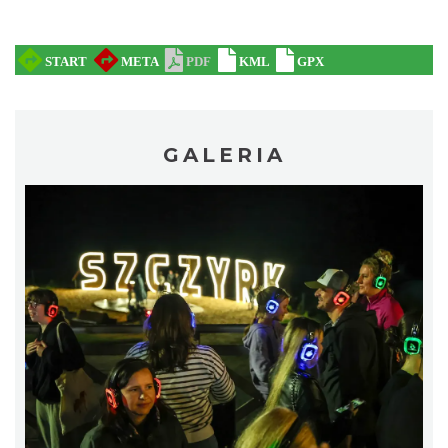
Wakacyjna Potańcówka na Czantorii
Ustroń
10.94 km
2026-08-15
GALERIA
Puchar Złotego Gronia
Istebna
12.28 km
2026-08-23