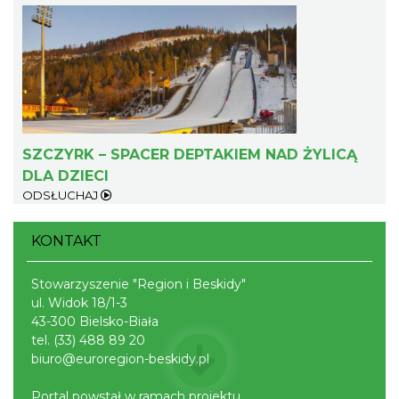
Robimy budki dla ptaków - zajęcia
warsztatowe
Istebna
12.83 km
2026-08-27
SZCZYRK – SPACER DEPTAKIEM NAD ŻYLICĄ
DLA DZIECI
ODSŁUCHAJ
KONTAKT
Stowarzyszenie "Region i Beskidy"
ul. Widok 18/1-3
Jak czytać las
43-300 Bielsko-Biała
Istebna
tel.
(33) 488 89 20
12.87 km
2026-08-25
biuro@euroregion-beskidy.pl
Portal powstał w ramach projektu