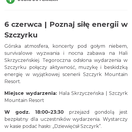
6 czerwca | Poznaj siłę energii w
Szczyrku
Górska atmosfera, koncerty pod gołym niebem,
Kino Plenerowe na Hali Skrzyczeńskiej
survivalowe wyzwania i nocna zabawa na Hali
Szczyrk
Skrzyczeńskiej. Tegoroczna odsłona wydarzenia w
4.88 km
2026-08-15
Szczyrku połączy aktywność, muzykę i beskidzką
energię w wyjątkowej scenerii Szczyrk Mountain
Resort.
Miejsce wydarzenia:
Hala Skrzyczeńska | Szczyrk
Mountain Resort
W godz. 18:00–23:30
przejazd gondolą jest
Dotknij Tradycji - lato w Gminie Brenna
bezpłatny dla uczestników wydarzenia. Wystarczy
Brenna
w kasie podać hasło: „Dziewięćsił Szczyrk”.
6.08 km
2026-06-29