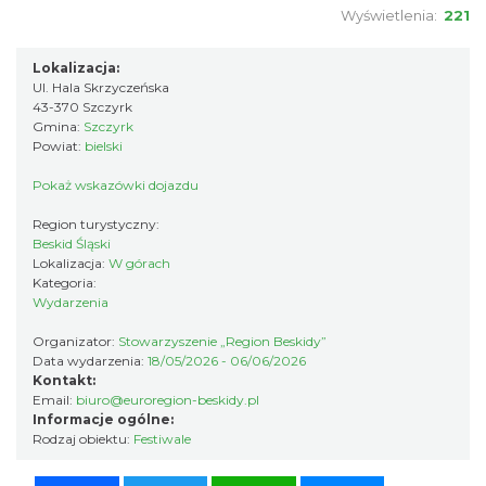
Wyświetlenia:
221
Lokalizacja:
Ul. Hala Skrzyczeńska
43-370 Szczyrk
Gmina:
Szczyrk
Powiat:
bielski
Pokaż wskazówki dojazdu
Koncert orkiestry dętej „Echo Adwentu”
Wisła
Region turystyczny:
9.38 km
2026-08-09
Beskid Śląski
Lokalizacja:
W górach
Kategoria:
Wydarzenia
Organizator:
Stowarzyszenie „Region Beskidy”
Data wydarzenia:
18/05/2026 - 06/06/2026
Kontakt:
Email:
biuro@euroregion-beskidy.pl
Informacje ogólne:
Rodzaj obiektu:
Festiwale
Pokazy tradycji - wyrób masła i sera w
Muzeum Beskidzkim
Facebook
Twitter
WhatsApp
Messenger