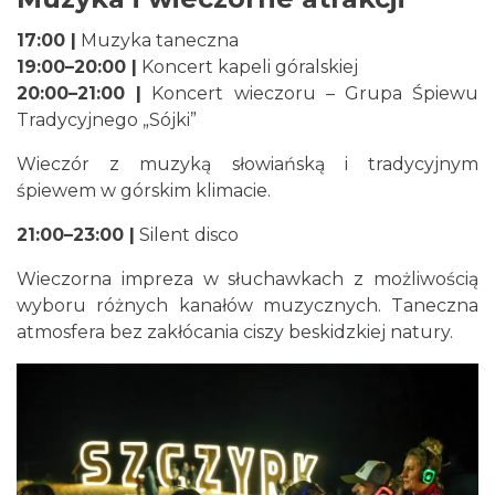
Brenna
„Norbi”
6.31 km
2026-08-29
17:00 |
Muzyka taneczna
19:00–20:00 |
Koncert kapeli góralskiej
20:00–21:00 |
Koncert wieczoru – Grupa Śpiewu
Tradycyjnego „Sójki”
Wieczór z muzyką słowiańską i tradycyjnym
śpiewem w górskim klimacie.
21:00–23:00 |
Silent disco
Mirosław Szołtysek - koncert
Brenna
Wieczorna impreza w słuchawkach z możliwością
6.31 km
2026-08-15
wyboru różnych kanałów muzycznych. Taneczna
atmosfera bez zakłócania ciszy beskidzkiej natury.