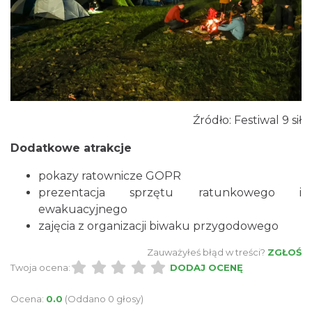
Plener malarski
Wisła
Źródło: Festiwal 9 sił
9.24 km
2026-08-11
Dodatkowe atrakcje
pokazy ratownicze GOPR
prezentacja sprzętu ratunkowego i
ewakuacyjnego
zajęcia z organizacji biwaku przygodowego
Zauważyłeś błąd w treści?
ZGŁOŚ
Wystawa plenerowa "Z archiwum Z.
Twoja ocena:
DODAJ OCENĘ
Pamiątki rodzinne Polaków z Zaolzia"
Wisła
Ocena:
0.0
(Oddano 0 głosy)
9.24 km
2026-07-27