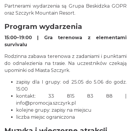
Partnerami wydarzenia są Grupa Beskidzka GOPR
oraz Szczyrk Mountain Resort.
Program wydarzenia
15:00–19:00 | Gra terenowa z elementami
survivalu
Spotkanie z Utopcem na Bajkowym Szlaku
Rodzinna zabawa terenowa z zadaniami i punktami
Brenna
do odnalezienia na trasie. Na uczestników czekają
6.31 km
2026-08-21
upominki od Miasta Szczyrk.
zapisy dla I grupy: od 25.05 do 5.06 do godz.
15:00
kontakt: 33 815 83 88 |
info@promocja.szczyrk.pl
kolejne grupy: zapisy na miejscu
liczba miejsc ograniczona
XXXVI Dożynki Ekumeniczne - barwny
korowód, m.in.: Estrada Reg. „Równica” &
Muzyka i wieczorne atrakcji