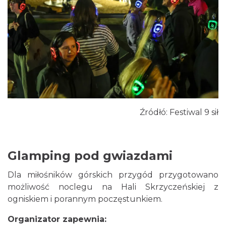
Święto Zielin - Koncert zespołu "Trzy
Struny"
Brenna
6.76 km
2026-08-14
Źródłó: Festiwal 9 sił
Święto Zielin - wykład i warsztaty: bukiety
na Zielną
Glamping pod gwiazdami
Brenna
6.76 km
2026-08-14
Dla miłośników górskich przygód przygotowano
możliwość noclegu na Hali Skrzyczeńskiej z
ogniskiem i porannym poczęstunkiem.
Organizator zapewnia: