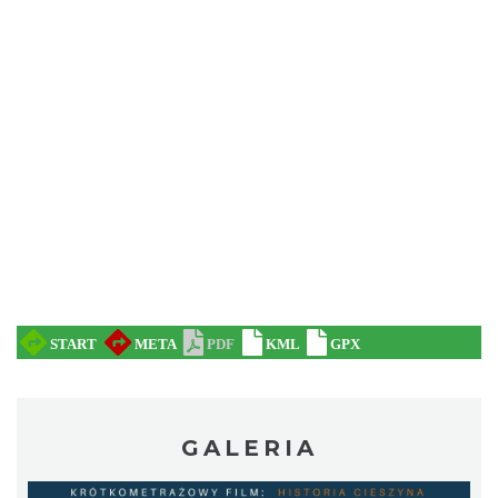
„Daniec kontra Kryszak”
Cieszyn
0.31 km
2026-11-08
Koncert KARUZELA GNA
Cieszyn
0.31 km
2026-09-20
GALERIA