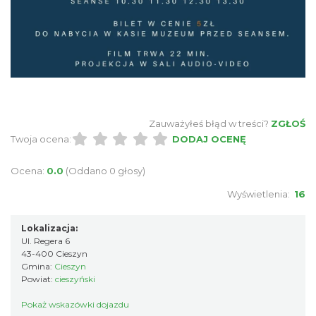
Cieszyn
0.09 km
2026-08-14
Zauważyłeś błąd w treści?
ZGŁOŚ
Twoja ocena:
DODAJ OCENĘ
Cieszyn
Ocena:
0.0
(Oddano 0 głosy)
0.09 km
2026-08-21
Wyświetlenia:
16
Lokalizacja:
Ul. Regera 6
43-400 Cieszyn
Gmina:
Cieszyn
Powiat:
cieszyński
Pokaż wskazówki dojazdu
Cieszyn