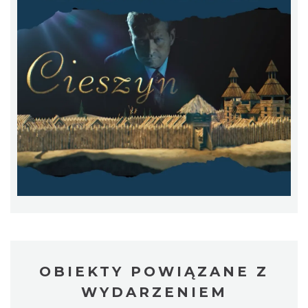
Mozaika Folkloru II – Spotkanie trzech
kultur
Cieszyn
0.31 km
2026-09-12
LOVE SONGS-historie miłosne zapisane w
muzyce
Cieszyn
0.31 km
2026-10-24
OBIEKTY POWIĄZANE Z
WYDARZENIEM