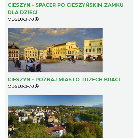
CIESZYN - SPACER PO CIESZYŃSKIM ZAMKU
DLA DZIECI
ODSŁUCHAJ
Patroni cieszyńskich ulic - wystawa
Cieszyn
0.39 km
2026-07-03
CIESZYN - POZNAJ MIASTO TRZECH BRACI
ODSŁUCHAJ
Ślad. Litera. Piksel. Wystawa z okazji 30-
lecia Muzeum Drukarstwa w Cieszynie
Cieszyn
0.40 km
2026-07-01