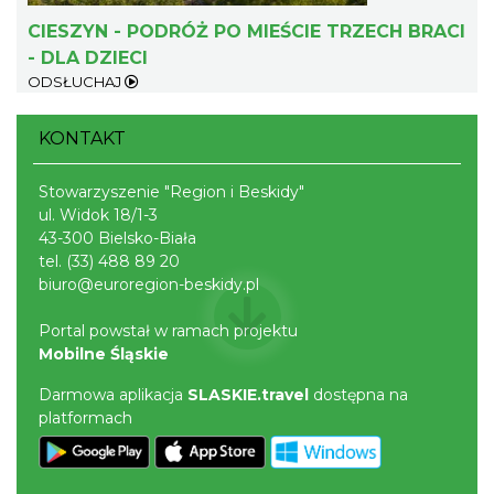
CIESZYN - PODRÓŻ PO MIEŚCIE TRZECH BRACI
- DLA DZIECI
ODSŁUCHAJ
KONTAKT
Cieszyn
0.48 km
2026-08-14
Stowarzyszenie "Region i Beskidy"
ul. Widok 18/1-3
43-300 Bielsko-Biała
tel.
(33) 488 89 20
biuro@euroregion-beskidy.pl
Portal powstał w ramach projektu
Mobilne Śląskie
Darmowa aplikacja
SLASKIE.travel
dostępna na
Cieszyn
0.48 km
2026-08-21
platformach