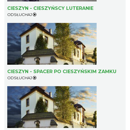
CIESZYN - CIESZYŃSCY LUTERANIE
ODSŁUCHAJ
Koncert na głos i organy - Paweł Konik &
Maciej Zakrzewski
Cieszyn
0.34 km
2026-09-06
CIESZYN - SPACER PO CIESZYŃSKIM ZAMKU
ODSŁUCHAJ
Cieszyn
0.39 km
2026-08-08