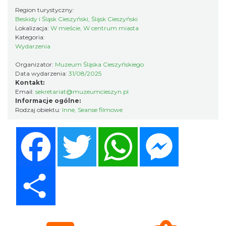
0.09 km
2026-08-28
Region turystyczny:
Beskidy i Śląsk Cieszyński, Śląsk Cieszyński
Lokalizacja:
W mieście, W centrum miasta
Kategoria:
Wydarzenia
Organizator:
Muzeum Śląska Cieszyńskiego
Data wydarzenia:
31/08/2025
Kontakt:
Email:
sekretariat@muzeumcieszyn.pl
Wystawa: Z ONDRASZKIEM PRZEZ DEKADY
Informacje ogólne:
Rodzaj obiektu:
Inne
,
Seanse filmowe
60-lecie Turystycznego Klubu Kolarskiego
Cieszyn
PTTK "Ondraszek"
Facebook
Twitter
WhatsApp
Messenger
0.16 km
2026-05-27
Share