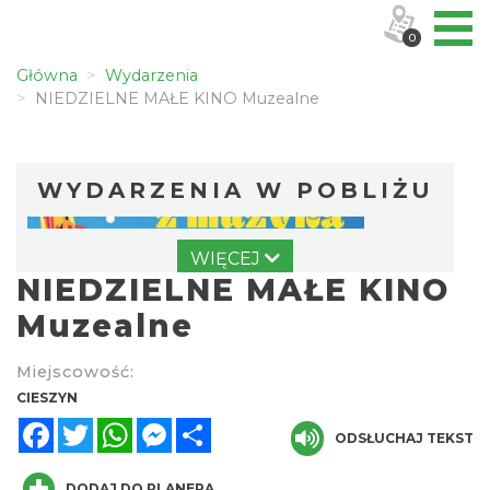
0
Główna
Wydarzenia
NIEDZIELNE MAŁE KINO Muzealne
WYDARZENIA W POBLIŻU
WIĘCEJ
NIEDZIELNE MAŁE KINO
Muzealne
Miejscowość:
Cieszyn
CIESZYN
0.02 km
2026-08-09
Facebook
Twitter
WhatsApp
Messenger
Share
ODSŁUCHAJ TEKST
DODAJ DO PLANERA