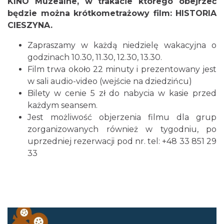
KINO Muzealne, w trakacie którego obejrzeć
będzie można krótkometrażowy film: HISTORIA
CIESZYNA.
Cieszyn
Zapraszamy w każdą niedzielę wakacyjna o
0.05 km
2026-08-09
godzinach 10.30, 11.30, 12.30, 13.30.
Film trwa około 22 minuty i prezentowany jest
w sali audio-video (wejście na dziedzińcu)
Bilety w cenie 5 zł do nabycia w kasie przed
każdym seansem.
Jest możliwość objerzenia filmu dla grup
zorganizowanych również w tygodniu, po
uprzedniej rezerwacji pod nr. tel: +48 33 851 29
Cieszyn
33
0.05 km
2026-08-16