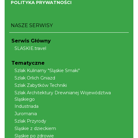
POLITYKA PRYWATNOŚCI
NASZE SERWISY
Cieszyn
Serwis Główny
0.48 km
2026-08-28
SLASKIE.travel
Tematyczne
Szlak Kulinarny "Śląskie Smaki"
Szlak Orlich Gniazd
Szlak Zabytków Techniki
Szlak Architektury Drewnianej Województwa
Śląskiego
Cieszyn
Industriada
0.48 km
2026-08-08
Juromania
Szlak Przyrody
Śląskie z dzieckiem
Śląskie po zdrowie