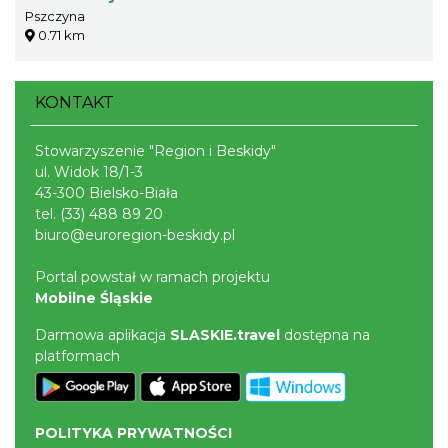
Pszczyna
0.71 km
KONTAKT
Stowarzyszenie "Region i Beskidy"
ul. Widok 18/1-3
43-300 Bielsko-Biała
tel.
(33) 488 89 20
biuro@euroregion-beskidy.pl
Portal powstał w ramach projektu
Mobilne Śląskie
Darmowa aplikacja
SLASKIE.travel
dostępna na
platformach
POLITYKA PRYWATNOŚCI