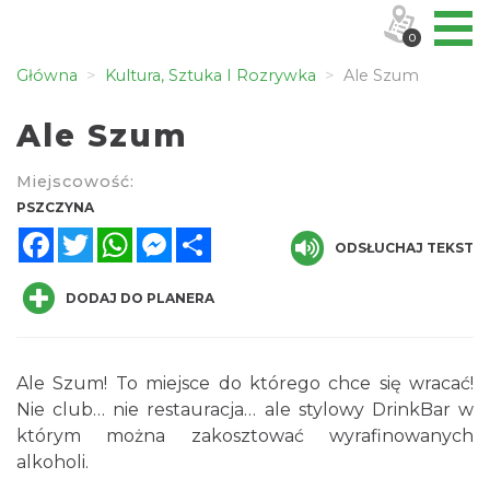
0
Główna
Kultura, Sztuka I Rozrywka
Ale Szum
Ale Szum
Miejscowość:
PSZCZYNA
Facebook
Twitter
WhatsApp
Messenger
Share
ODSŁUCHAJ TEKST
DODAJ DO PLANERA
Ale Szum! To miejsce do którego chce się wracać!
Nie club… nie restauracja… ale stylowy DrinkBar w
którym można zakosztować wyrafinowanych
alkoholi.