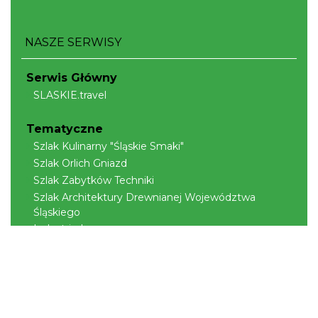
NASZE SERWISY
Serwis Główny
SLASKIE.travel
Tematyczne
Szlak Kulinarny "Śląskie Smaki"
Szlak Orlich Gniazd
Szlak Zabytków Techniki
Szlak Architektury Drewnianej Województwa
Śląskiego
Industriada
Juromania
Szlak Przyrody
Śląskie z dzieckiem
Śląskie po zdrowie
Narty w Śląskim