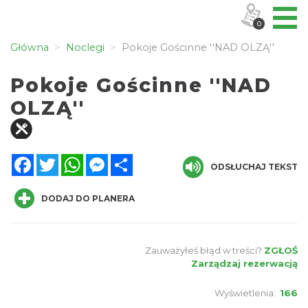
0
Główna
Noclegi
Pokoje Gościnne ''NAD OLZĄ''
Pokoje Gościnne ''NAD
OLZĄ''
Facebook
Twitter
WhatsApp
Messenger
Share
ODSŁUCHAJ TEKST
DODAJ DO PLANERA
Zauważyłeś błąd w treści?
ZGŁOŚ
Zarządzaj rezerwacją
Wyświetlenia:
166