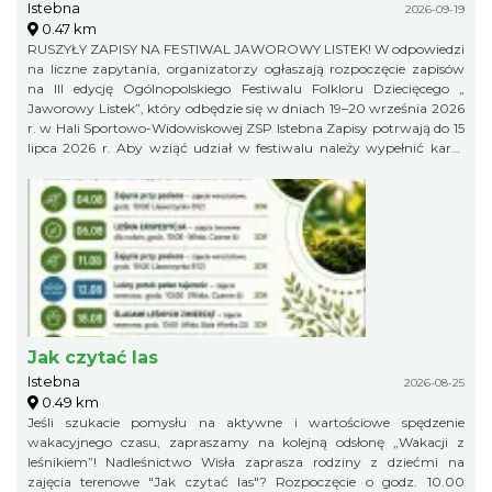
Istebna
2026-09-19
0.47 km
RUSZYŁY ZAPISY NA FESTIWAL JAWOROWY LISTEK! W odpowiedzi
na liczne zapytania, organizatorzy ogłaszają rozpoczęcie zapisów
na III edycję Ogólnopolskiego Festiwalu Folkloru Dziecięcego „
Jaworowy Listek”, który odbędzie się w dniach 19–20 września 2026
r. w Hali Sportowo-Widowiskowej ZSP Istebna Zapisy potrwają do 15
lipca 2026 r. Aby wziąć udział w festiwalu należy wypełnić kartę
zgłoszenia i klauzulę RODO i wysłać ją na adres:
jaworowylistek@gmail.com
Jak czytać las
Istebna
2026-08-25
0.49 km
Jeśli szukacie pomysłu na aktywne i wartościowe spędzenie
wakacyjnego czasu, zapraszamy na kolejną odsłonę „Wakacji z
leśnikiem”! Nadleśnictwo Wisła zaprasza rodziny z dziećmi na
zajęcia terenowe "Jak czytać las"? Rozpoczęcie o godz. 10.00