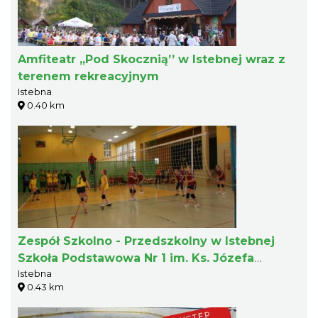
Amfiteatr „Pod Skocznią’’ w Istebnej wraz z
terenem rekreacyjnym
Istebna
0.40 km
Zespół Szkolno - Przedszkolny w Istebnej
Szkoła Podstawowa Nr 1 im. Ks. Józefa
Istebna
Londzina
0.43 km