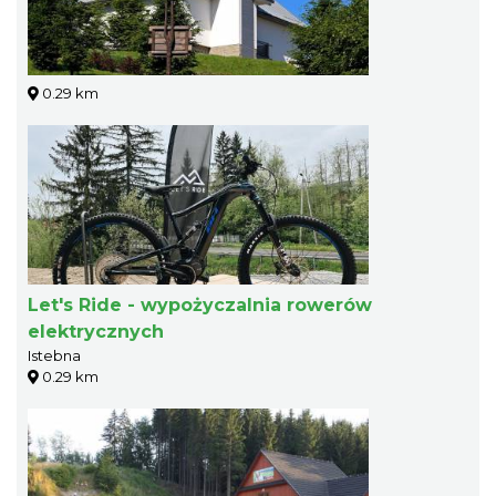
0.29 km
Let's Ride - wypożyczalnia rowerów
elektrycznych
Istebna
0.29 km