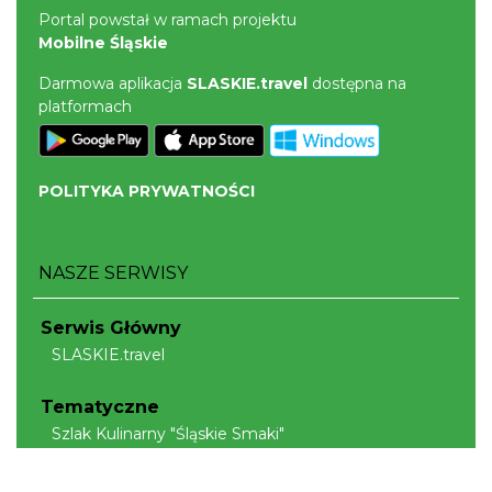
Portal powstał w ramach projektu
Mobilne Śląskie
Darmowa aplikacja
SLASKIE.travel
dostępna na
platformach
POLITYKA PRYWATNOŚCI
NASZE SERWISY
Serwis Główny
SLASKIE.travel
Tematyczne
Szlak Kulinarny "Śląskie Smaki"
Szlak Orlich Gniazd
Szlak Zabytków Techniki