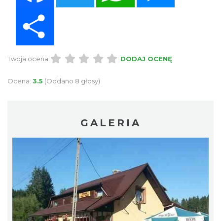
Share
Twoja ocena:
DODAJ OCENĘ
Ocena:
3.5
(Oddano 8 głosy)
GALERIA