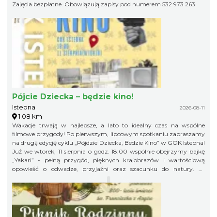
Zajęcia bezpłatne. Obowiązują zapisy pod numerem 532 973 263
Pójcie Dziecka – będzie kino!
Istebna
2026-08-11
1.08 km
Wakacje trwają w najlepsze, a lato to idealny czas na wspólne
filmowe przygody! Po pierwszym, lipcowym spotkaniu zapraszamy
na drugą edycję cyklu „Pójdzie Dziecka, Bedzie Kino” w GOK Istebna!
Już we wtorek, 11 sierpnia o godz. 18:00 wspólnie obejrzymy bajkę
„Yakari” - pełną przygód, pięknych krajobrazów i wartościową
opowieść o odwadze, przyjaźni oraz szacunku do natury. To
doskonały pomysł na letni wieczór i świetna okazja, aby spędzić
wakacyjny czas w gronie rówieśników podczas wspólnego seansu.
Zapraszamy na bajkę i... popcorn! Na wszystkich uczestników
będzie czekał kinowy poczęstunek. Gminny Ośrodek Kultury w
Istebnej 11 sierpnia (wtorek) godz. 18.00 Wstęp wolny! Obowiązują