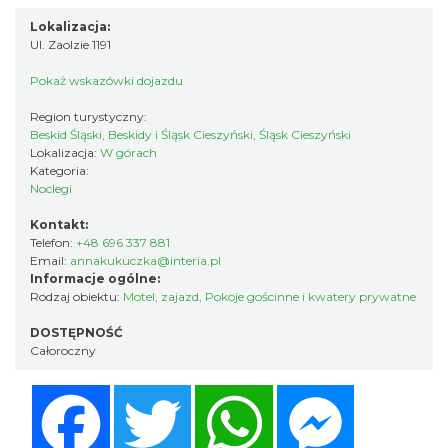
Lokalizacja:
Ul. Zaolzie 1191
Pokaż wskazówki dojazdu
Region turystyczny:
Beskid Śląski, Beskidy i Śląsk Cieszyński, Śląsk Cieszyński
Lokalizacja:
W górach
Kategoria:
Noclegi
Kontakt:
Telefon:
+48 696 337 881
Email:
annakukuczka@interia.pl
Informacje ogólne:
Rodzaj obiektu:
Motel, zajazd
,
Pokoje gościnne i kwatery prywatne
DOSTĘPNOŚĆ
Całoroczny
Facebook
Twitter
WhatsApp
Messenger