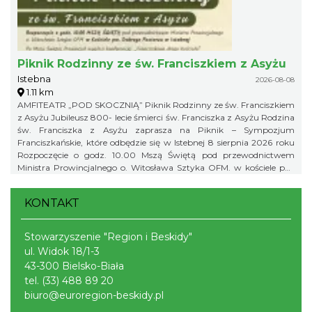
zapisy pod numerem telefonu: 791 452 222. Liczba miejsc jest
ograniczona, dlatego zachęcamy do wcześniejszych zapisów.
Piknik Rodzinny ze św. Franciszkiem z Asyżu
Istebna
2026-08-08
1.11 km
AMFITEATR „POD SKOCZNIĄ” Piknik Rodzinny ze św. Franciszkiem
z Asyżu Jubileusz 800- lecie śmierci św. Franciszka z Asyżu Rodzina
św. Franciszka z Asyżu zaprasza na Piknik – Sympozjum
Franciszkańskie, które odbędzie się w Istebnej 8 sierpnia 2026 roku
Rozpoczęcie o godz. 10.00 Mszą Świętą pod przewodnictwem
Ministra Prowincjalnego o. Witosława Sztyka OFM. w kościele pw.
Dobrego Pasterza w Istebnej Po Mszy Świętej Prowincjał wygłosi
konferencję: „Franciszkowa droga Kościoła” Piknik w Amfiteatrze
KONTAKT
pod Skocznią rozpoczynamy o godz. 12.00
Stowarzyszenie "Region i Beskidy"
ul. Widok 18/1-3
43-300 Bielsko-Biała
tel.
(33) 488 89 20
biuro@euroregion-beskidy.pl